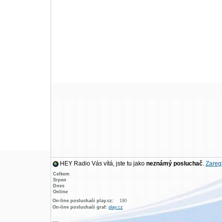
HEY Radio Vás vítá, jste tu jako
neznámý posluchač
.
Zaregi
Celkem
Srpen
Dnes
Online
On-line posluchači play.cz:
190
On-line posluchači graf:
play.cz