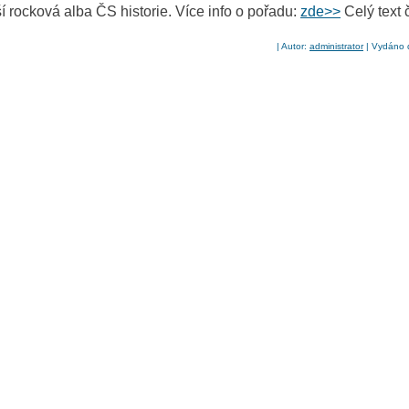
ší rocková alba ČS historie. Více info o pořadu:
zde>>
Celý text 
| Autor:
administrator
| Vydáno d