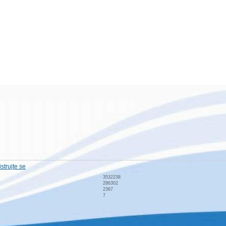
strujte se
3532238
286302
2367
7