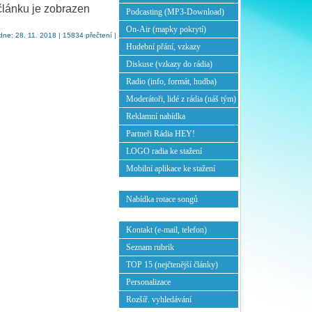
článku je zobrazen
Podcasting (MP3-Download)
On-Air (mapky pokrytí)
ne: 28. 11. 2018 | 15834 přečtení |
Hudební přání, vzkazy
Diskuse (vzkazy do rádia)
Radio (info, formát, hudba)
Moderátoři, lidé z rádia (náš tým)
Reklamní nabídka
Partneři Rádia HEY!
LOGO radia ke stažení
Mobilní aplikace ke stažení
Nabídka rotace songů
Kontakt (e-mail, telefon)
Seznam rubrik
TOP 15 (nejčtenější články)
Personalizace
Rozšíř. vyhledávání