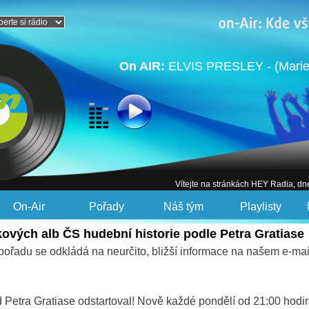
On AIR:
ELVIS PRESLEY - (Marie
Vítejte na stránkách HEY Radia, dn
On-Air
Pořady
Náš tým
Playlisty
kových alb ČS hudební historie podle Petra Gratiase
 pořadu se odkládá na neurčito, bližší informace na našem e-mai
 Petra Gratiase odstartoval! Nově každé pondělí od 21:00 hodi