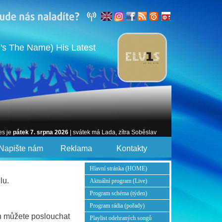
's The Name) His Latest
es je
pátek 7. srpna 2026
| svátek má Lada, zítra Soběslav
Napište nám
Reklama
Kontakty
Hlavní stránka (HOME)
lu.
Aktuální program (Live)
Program schéma (týden)
Program rádia (pořady)
n můžete poslouchat
Playlist odehraných songů