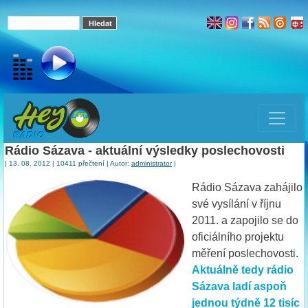
Rádio Sázava - aktuální výsledky poslechovosti
| 13. 08. 2012 | 10411 přečtení | Autor:
administrator
|
Rádio Sázava zahájilo
své vysílání v říjnu
2011. a zapojilo se do
oficiálního projektu
měření poslechovosti.
Aktuálně tedy rádio
Sázava ladí aspoň
jednou týdně 12 tisíc