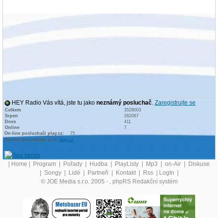
HEY Radio Vás vítá, jste tu jako
neznámý posluchač
.
Zaregistrujte se
Celkem
3528003
Srpen
282067
Dnes
411
Online
7
On-line posluchači play.cz:
75
On-line posluchači graf:
play.cz
|
Home
|
Program
|
Pořady
|
Hudba
|
PlayListy
|
Mp3
|
on-Air
|
Diskuse
|
Songy
|
Lidé
|
Partneři
|
Kontakt
|
Rss
|
LogIn
|
© JOE Media s.r.o. 2005 -
, phpRS Redakční systém