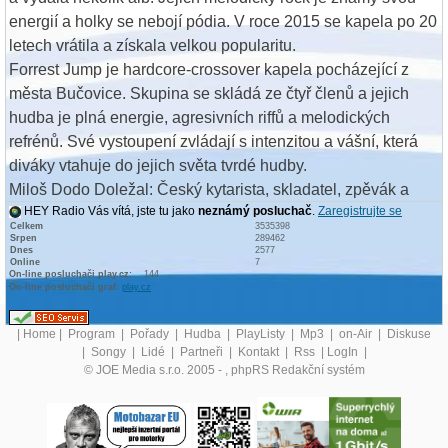
energií a holky se nebojí pódia. V roce 2015 se kapela po 20
letech vrátila a získala velkou popularitu.
Forrest Jump je hardcore-crossover kapela pocházející z
města Bučovice. Skupina se skládá ze čtyř členů a jejich
hudba je plná energie, agresivních riffů a melodických
refrénů. Své vystoupení zvládají s intenzitou a vášní, která
diváky vtahuje do jejich světa tvrdé hudby.
Miloš Dodo Doležal: Český kytarista, skladatel, zpěvák a
HEY Radio Vás vítá, jste tu jako
neznámý posluchač
.
Zaregistrujte se
producent, který proslul jako frontman skupiny Vitacit a hrál
Celkem
3535398
také v hudební skupině Pražský výběr.
Srpen
289462
Dnes
2577
Na festivalu se můžete těšit na širokou škálu lahodného
Online
7
On-line posluchači play.cz:
144
občerstvení, které zahrnuje vyjímečné hovězí hamburgery,
On-line posluchači graf:
play.cz
exkluzivní hot dogy, hranolky, langoše a grilované klobásy.
Kromě toho bude na festivalu také točeno pivo z Chotěboře,
|
Home
|
Program
|
Pořady
|
Hudba
|
PlayListy
|
Mp3
|
on-Air
|
Diskuse
|
Songy
|
Lidé
|
Partneři
|
Kontakt
|
Rss
|
LogIn
|
které vám nabídne osvěžení a skvělého společníka k
© JOE Media s.r.o. 2005 -
, phpRS Redakční systém
vašemu jídlu.
Vstupenky na festival můžete zakoupit v předprodeji na