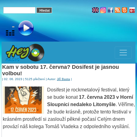
Kam v sobotu 17. června? Dosifest je jasnou
volbou!
| 02. 06. 2023 | 5125 přečtení | Autor:
Jiří Basta
|
Dosifest je rockmetalový festival, který
se bude konat
17. června 2023 v Horní
Sloupnici nedaleko Litomyšle
. Věříme,
že bude krásně, protože tento festival v
krásném prostředí si zaslouží pěkné počasí Celým dnem
provází náš kolega Tomáš Vladeka z odpoledního vysílání.