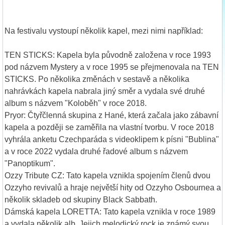
Na festivalu vystoupí několik kapel, mezi nimi například:
TEN STICKS: Kapela byla původně založena v roce 1993
pod názvem Mystery a v roce 1995 se přejmenovala na TEN
STICKS. Po několika změnách v sestavě a několika
nahrávkách kapela nabrala jiný směr a vydala své druhé
album s názvem "Koloběh" v roce 2018.
Pryor: Čtyřčlenná skupina z Hané, která začala jako zábavní
kapela a později se zaměřila na vlastní tvorbu. V roce 2018
vyhrála anketu Czechparáda s videoklipem k písni "Bublina"
a v roce 2022 vydala druhé řadové album s názvem
"Panoptikum".
Ozzy Tribute CZ: Tato kapela vznikla spojením členů dvou
Ozzyho revivalů a hraje největší hity od Ozzyho Osbournea a
několik skladeb od skupiny Black Sabbath.
Dámská kapela LORETTA: Tato kapela vznikla v roce 1989
a vydala několik alb. Jejich melodický rock je známý svou