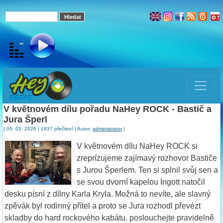
V květnovém dílu pořadu NaHey ROCK - Bastič a
Jura Šperl
| 05. 05. 2026 | 1837 přečtení | Autor:
administrator
|
V květnovém dílu NaHey ROCK si
zreprízujeme zajímavý rozhovor Bastiče
s Jurou Šperlem. Ten si splnil svůj sen a
se svou dvorní kapelou Ingott natočil
desku písní z dílny Karla Kryla. Možná to nevíte, ale slavný
zpěvák byl rodinný přítel a proto se Jura rozhodl převézt
skladby do hard rockového kabátu. poslouchejte pravidelně