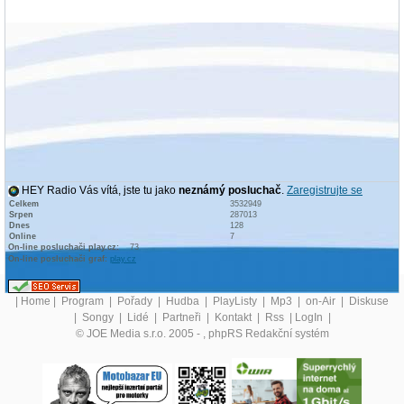
HEY Radio Vás vítá, jste tu jako
neznámý posluchač
.
Zaregistrujte se
Celkem
3532949
Srpen
287013
Dnes
128
Online
7
On-line posluchači play.cz:
73
On-line posluchači graf:
play.cz
|
Home
|
Program
|
Pořady
|
Hudba
|
PlayListy
|
Mp3
|
on-Air
|
Diskuse
|
Songy
|
Lidé
|
Partneři
|
Kontakt
|
Rss
|
LogIn
|
© JOE Media s.r.o. 2005 -
, phpRS Redakční systém