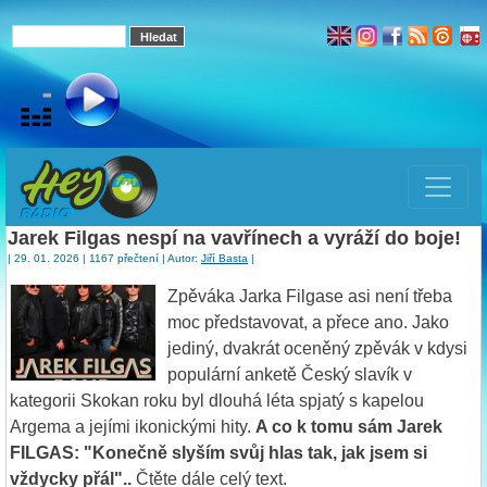
Jarek Filgas nespí na vavřínech a vyráží do boje!
| 29. 01. 2026 | 1167 přečtení | Autor:
Jiří Basta
|
Zpěváka Jarka Filgase asi není třeba
moc představovat, a přece ano. Jako
jediný, dvakrát oceněný zpěvák v kdysi
populární anketě Český slavík v
kategorii Skokan roku byl dlouhá léta spjatý s kapelou
Argema a jejími ikonickými hity.
A co k tomu sám Jarek
FILGAS: "Konečně slyším svůj hlas tak, jak jsem si
vždycky přál"..
Čtěte dále celý text.