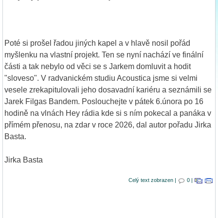
Poté si prošel řadou jiných kapel a v hlavě nosil pořád
myšlenku na vlastní projekt. Ten se nyní nachází ve finální
části a tak nebylo od věci se s Jarkem domluvit a hodit
"sloveso". V radvanickém studiu Acoustica jsme si velmi
vesele zrekapitulovali jeho dosavadní kariéru a seznámili se
Jarek Filgas Bandem. Poslouchejte v pátek 6.února po 16
hodině na vlnách Hey rádia kde si s ním pokecal a panáka v
přímém přenosu, na zdar v roce 2026, dal autor pořadu Jirka
Basta.
Jirka Basta
Celý text zobrazen |
0 |