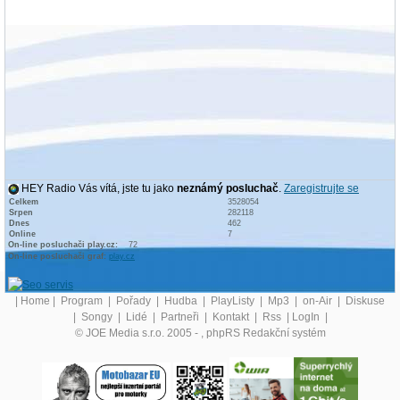
HEY Radio Vás vítá, jste tu jako
neznámý posluchač
.
Zaregistrujte se
Celkem
3528054
Srpen
282118
Dnes
462
Online
7
On-line posluchači play.cz:
72
On-line posluchači graf:
play.cz
|
Home
|
Program
|
Pořady
|
Hudba
|
PlayListy
|
Mp3
|
on-Air
|
Diskuse
|
Songy
|
Lidé
|
Partneři
|
Kontakt
|
Rss
|
LogIn
|
© JOE Media s.r.o. 2005 -
, phpRS Redakční systém