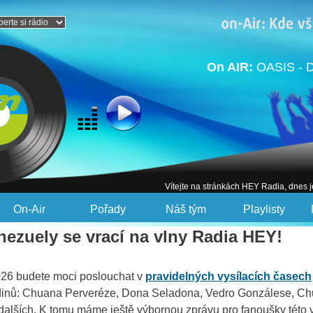
On AIR:
OASIS - 
Vítejte na stránkách HEY Radia, dnes 
On-Air
Pořady
Náš tým
Playlisty
ezuely se vrací na vlny Radia HEY!
2026 budete moci poslouchat v
pravidelných vysílacích časech
dinů: Chuana Perveréze, Dona Seladona, Vedro Gonzálese, Ch
dalších. K tomu máme ještě výbornou zprávu pro fanoušky této 