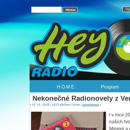
H O M E
Program
Nekonečné Radionovely z Ven
| 15. 01. 2026 | 1875 přečtení | Autor:
administrator
|
I v roce 
našich hr
Mimoni a 