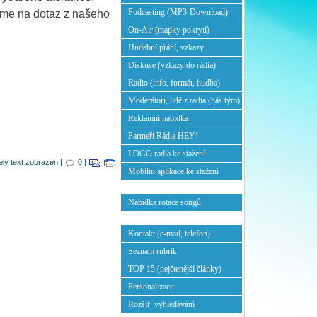
Podcasting (MP3-Download)
eme na dotaz z našeho
On-Air (mapky pokrytí)
Hudební přání, vzkazy
Diskuse (vzkazy do rádia)
Radio (info, formát, hudba)
Moderátoři, lidé z rádia (náš tým)
Reklamní nabídka
Partneři Rádia HEY!
LOGO radia ke stažení
elý text zobrazen |
0 |
Mobilní aplikace ke stažení
Nabídka rotace songů
Kontakt (e-mail, telefon)
Seznam rubrik
TOP 15 (nejčtenější články)
Personalizace
Rozšíř. vyhledávání