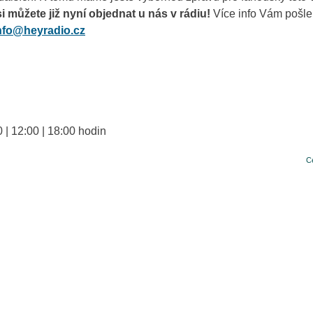
i můžete již nyní objednat u nás v rádiu!
Více info Vám pošl
nfo@heyradio.cz
 | 12:00 | 18:00 hodin
C