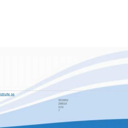
strujte se
3533952
288016
1131
7