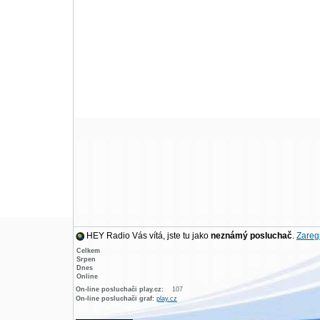
HEY Radio Vás vítá, jste tu jako
neznámý posluchač
.
Zaregi
Celkem
Srpen
Dnes
Online
On-line posluchači play.cz:
107
On-line posluchači graf:
play.cz