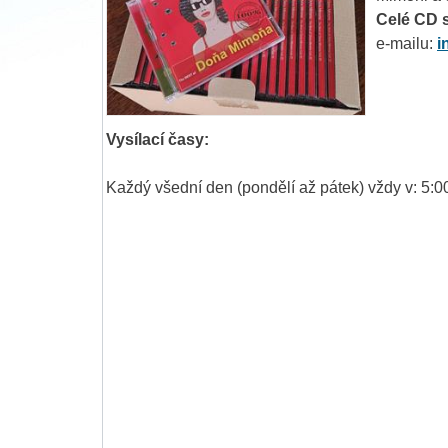
Celé CD s
e-mailu:
i
Vysílací časy:
Každý všední den (pondělí až pátek) vždy v: 5:00