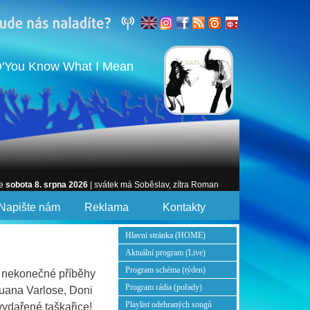
D'You Know What I Mean
je
sobota 8. srpna 2026
| svátek má Soběslav, zítra Roman
Napište nám
Reklama
Kontakty
Hlavní stránka (HOME)
Aktuální program (Live)
Program schéma (týden)
nekonečné příběhy
Program rádia (pořady)
uana Varlose, Doni
Playlist odehraných songů
vydařené taškařice!