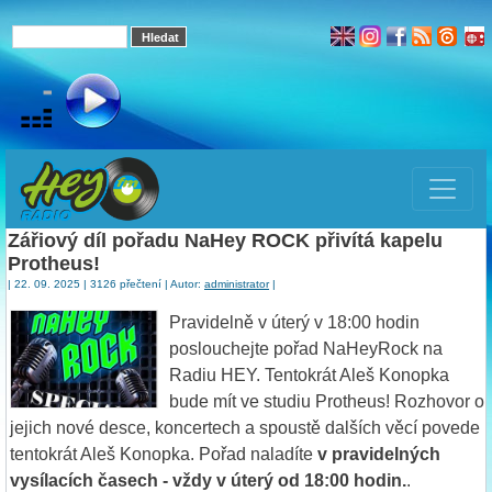
Zářiový díl pořadu NaHey ROCK přivítá kapelu
Protheus!
| 22. 09. 2025 | 3126 přečtení | Autor:
administrator
|
Pravidelně v úterý v 18:00 hodin
poslouchejte pořad NaHeyRock na
Radiu HEY. Tentokrát Aleš Konopka
bude mít ve studiu Protheus! Rozhovor o
jejich nové desce, koncertech a spoustě dalších věcí povede
tentokrát Aleš Konopka. Pořad naladíte
v pravidelných
vysílacích časech - vždy v úterý od 18:00 hodin.
.