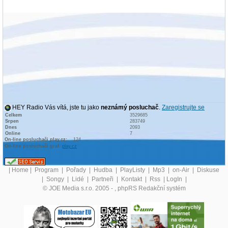
HEY Radio Vás vítá, jste tu jako
neznámý posluchač
.
Zaregistrujte se
Celkem
3529685
Srpen
283749
Dnes
2093
Online
7
On-line posluchači play.cz:
124
On-line posluchači graf:
play.cz
|
Home
|
Program
|
Pořady
|
Hudba
|
PlayListy
|
Mp3
|
on-Air
|
Diskuse
|
Songy
|
Lidé
|
Partneři
|
Kontakt
|
Rss
|
LogIn
|
© JOE Media s.r.o. 2005 -
, phpRS Redakční systém