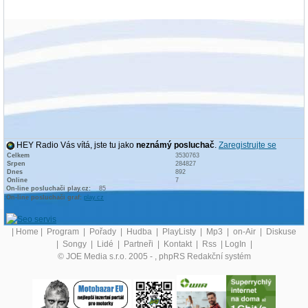
HEY Radio Vás vítá, jste tu jako
neznámý posluchač
.
Zaregistrujte se
Celkem
3530763
Srpen
284827
Dnes
892
Online
7
On-line posluchači play.cz:
85
On-line posluchači graf:
play.cz
|
Home
|
Program
|
Pořady
|
Hudba
|
PlayListy
|
Mp3
|
on-Air
|
Diskuse
|
Songy
|
Lidé
|
Partneři
|
Kontakt
|
Rss
|
LogIn
|
© JOE Media s.r.o. 2005 -
, phpRS Redakční systém