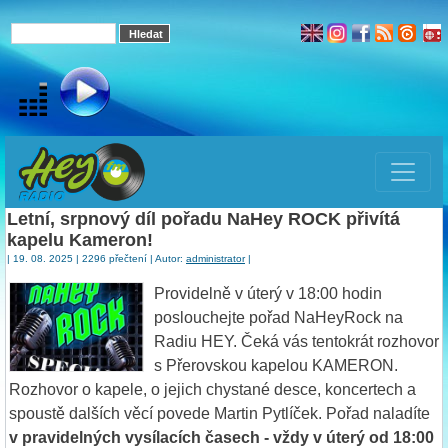
Letní, srpnový díl pořadu NaHey ROCK přivítá
kapelu Kameron!
| 19. 08. 2025 | 2296 přečtení | Autor:
administrator
|
Providelně v úterý v 18:00 hodin
poslouchejte pořad NaHeyRock na
Radiu HEY. Čeká vás tentokrát rozhovor
s Přerovskou kapelou KAMERON.
Rozhovor o kapele, o jejich chystané desce, koncertech a
spoustě dalších věcí povede Martin Pytlíček. Pořad naladíte
v pravidelných vysílacích časech - vždy v úterý od 18:00