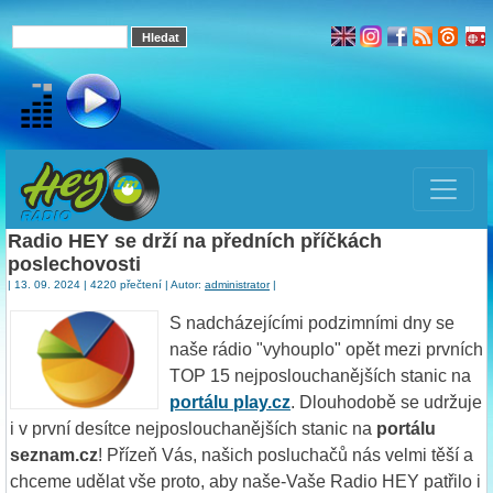
Radio HEY se drží na předních příčkách
poslechovosti
| 13. 09. 2024 | 4220 přečtení | Autor:
administrator
|
S nadcházejícími podzimními dny se
naše rádio "vyhouplo" opět mezi prvních
TOP 15 nejposlouchanějších stanic na
portálu play.cz
. Dlouhodobě se udržuje
i v první desítce nejposlouchanějších stanic na
portálu
seznam.cz
! Přízeň Vás, našich posluchačů nás velmi těší a
chceme udělat vše proto, aby naše-Vaše Radio HEY patřilo i