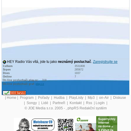
HEY Radio Vás vítá, jste tu jako
neznámý posluchač
.
Zaregistrujte se
Celkem
3531808
Srpen
285872
Dnes
1937
Online
7
On-line posluchači play.cz:
318
On-line posluchači graf:
play.cz
|
Home
|
Program
|
Pořady
|
Hudba
|
PlayListy
|
Mp3
|
on-Air
|
Diskuse
|
Songy
|
Lidé
|
Partneři
|
Kontakt
|
Rss
|
LogIn
|
© JOE Media s.r.o. 2005 -
, phpRS Redakční systém