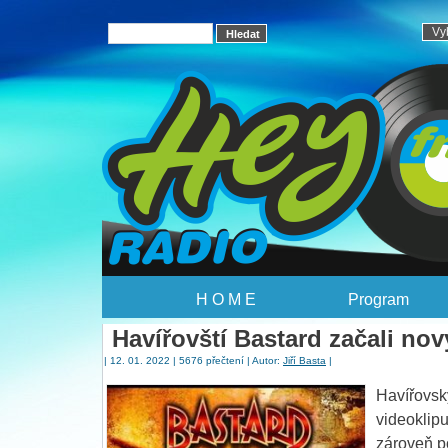
H O M E
Program
Havířovští Bastard začali no
| 12. 01. 2022 | 5676 přečtení | Autor:
Jiří Basta
|
Havířovsk
videoklipu
zároveň p