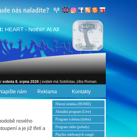
R:
HEART - Nothin' At All
je
sobota 8. srpna 2026
| svátek má Soběslav, zítra Roman
Napište nám
Reklama
Kontakty
Hlavní stránka (HOME)
Aktuální program (Live)
Program schéma (týden)
 podobě nového
Program rádia (pořady)
upení a je již třetí a
Playlist odehraných songů