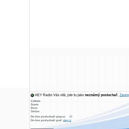
HEY Radio Vás vítá, jste tu jako
neznámý posluchač
.
Zaregi
Celkem
Srpen
Dnes
Online
On-line posluchači play.cz:
63
On-line posluchači graf:
play.cz