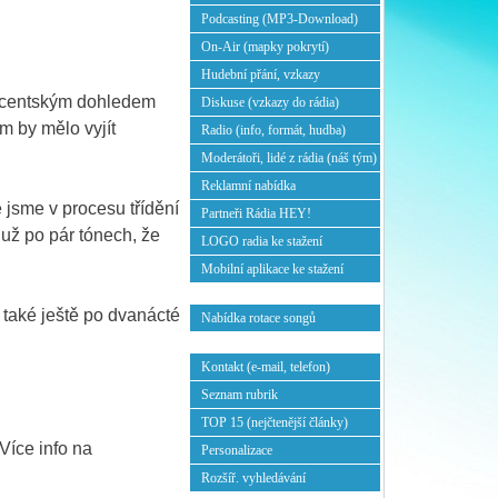
Podcasting (MP3-Download)
On-Air (mapky pokrytí)
Hudební přání, vzkazy
ducentským dohledem
Diskuse (vzkazy do rádia)
m by mělo vyjít
Radio (info, formát, hudba)
Moderátoři, lidé z rádia (náš tým)
Reklamní nabídka
jsme v procesu třídění
Partneři Rádia HEY!
už po pár tónech, že
LOGO radia ke stažení
Mobilní aplikace ke stažení
také ještě po dvanácté
Nabídka rotace songů
Kontakt (e-mail, telefon)
Seznam rubrik
TOP 15 (nejčtenější články)
Více info na
Personalizace
Rozšíř. vyhledávání