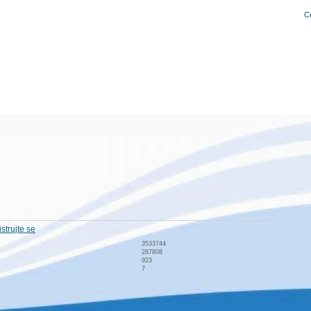
C
strujte se
3533744
287808
923
7