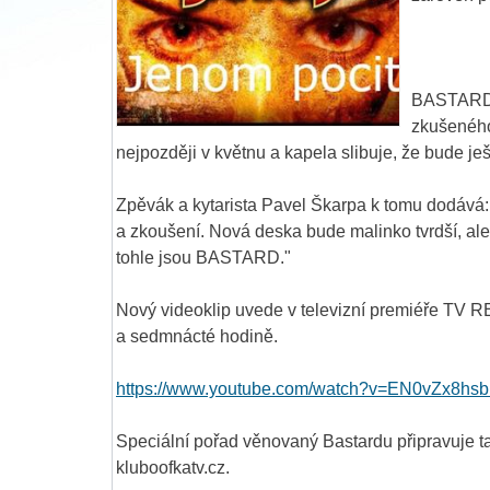
BASTARD t
zkušeného
nejpozději v květnu a kapela slibuje, že bude je
Zpěvák a kytarista Pavel Škarpa k tomu dodává:
a zkoušení. Nová deska bude malinko tvrdší, a
tohle jsou BASTARD."
Nový videoklip uvede v televizní premiéře TV R
a sedmnácté hodině.
https://www.youtube.com/watch?v=EN0vZx8hsb
Speciální pořad věnovaný Bastardu připravuje ta
kluboofkatv.cz.