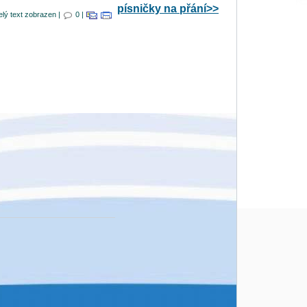
písničky na přání>>
elý text zobrazen |
0 |