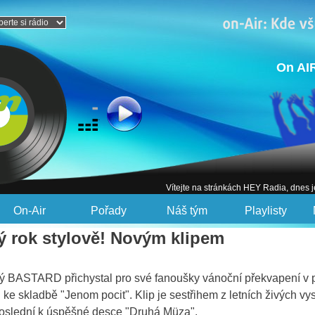
On AI
Vítejte na stránkách HEY Radia, dnes 
On-Air
Pořady
Náš tým
Playlisty
vý rok stylově! Novým klipem
ý BASTARD přichystal pro své fanoušky vánoční překvapení v
 ke skladbě "Jenom pocit". Klip je sestřihem z letních živých vysto
oslední k úspěšné desce "Druhá Müza".