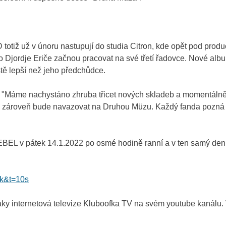
otiž už v únoru nastupují do studia Citron, kde opět pod pro
 Djordje Eriče začnou pracovat na své třetí řadovce. Nové albu
ště lepší než jeho předchůdce.
 "Máme nachystáno zhruba třicet nových skladeb a momentálně 
le zároveň bude navazovat na Druhou Müzu. Každý fanda pozná 
EBEL v pátek 14.1.2022 po osmé hodině ranní a v ten samý den 
k&t=10s
ky internetová televize Kluboofka TV na svém youtube kanálu. 