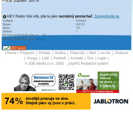
Počet stažení: 2077x
HEY Radio Vás vítá, jste tu jako
neznámý posluchač
.
Zaregistrujte se
Celkem
3530664
Srpen
284728
Dnes
793
Online
7
On-line posluchači play.cz:
67
On-line posluchači graf:
play.cz
|
Home
|
Program
|
Pořady
|
Hudba
|
PlayListy
|
Mp3
|
on-Air
|
Diskuse
|
Songy
|
Lidé
|
Partneři
|
Kontakt
|
Rss
|
LogIn
|
© JOE Media s.r.o. 2005 -
, phpRS Redakční systém