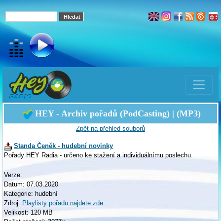
HEY - Archiv pořadů (PodCasting) | (MP3)
Zpět na přehled souborů
Standa Čeněk - hudební novinky
Pořady HEY Radia - určeno ke stažení a individuálnímu poslechu.
Verze:
Datum: 07.03.2020
Kategorie: hudební
Zdroj:
Playlisty pořadu najdete zde:
Velikost: 120 MB