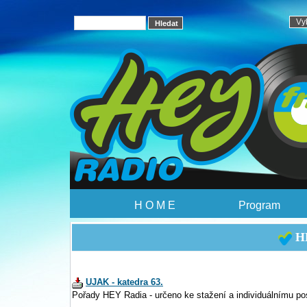
H O M E
Program
HE
UJAK - katedra 63.
Pořady HEY Radia - určeno ke stažení a individuálnímu po