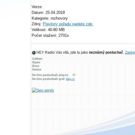
Verze:
Datum: 25.04.2018
Kategorie: rozhovory
Zdroj:
Playlisty pořadu najdete zde:
Velikost: 40-80 MB
Počet stažení: 2701x
HEY Radio Vás vítá, jste tu jako
neznámý posluchač
.
Zaregi
Celkem
Srpen
Dnes
Online
On-line posluchači play.cz:
67
On-line posluchači graf:
play.cz