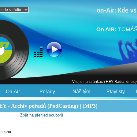
On AIR:
TOMÁŠ 
Vítejte na stránkách HEY Radia, dnes 
On-Air
Pořady
Náš tým
Playlisty
Y - Archiv pořadů (PodCasting) | (MP3)
Zpět na přehled souborů
slechu.