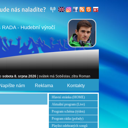
RADA - Hudební výročí
je
sobota 8. srpna 2026
| svátek má Soběslav, zítra Roman
Napište nám
Reklama
Kontakty
Hlavní stránka (HOME)
Aktuální program (Live)
Program schéma (týden)
Program rádia (pořady)
Playlist odehraných songů