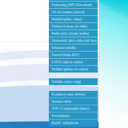
Podcasting (MP3-Download)
On-Air (mapky pokrytí)
Hudební přání, vzkazy
Diskuse (vzkazy do rádia)
Radio (info, formát, hudba)
Moderátoři, lidé z rádia (náš tým)
Reklamní nabídka
Partneři Rádia HEY!
LOGO radia ke stažení
Mobilní aplikace ke stažení
Nabídka rotace songů
Kontakt (e-mail, telefon)
Seznam rubrik
TOP 15 (nejčtenější články)
Personalizace
Rozšíř. vyhledávání