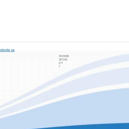
strujte se
3533098
287162
277
7