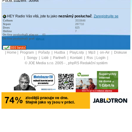
Počet stažení: 3054x
HEY Radio Vás vítá, jste tu jako
neznámý posluchač
.
Zaregistrujte se
Celkem
3533646
Srpen
287710
Dnes
825
Online
7
On-line posluchači play.cz:
63
On-line posluchači graf:
play.cz
|
Home
|
Program
|
Pořady
|
Hudba
|
PlayListy
|
Mp3
|
on-Air
|
Diskuse
|
Songy
|
Lidé
|
Partneři
|
Kontakt
|
Rss
|
LogIn
|
© JOE Media s.r.o. 2005 -
, phpRS Redakční systém