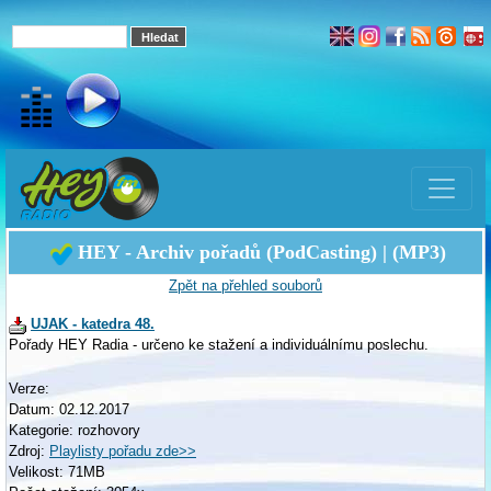
HEY - Archiv pořadů (PodCasting) | (MP3)
Zpět na přehled souborů
UJAK - katedra 48.
Pořady HEY Radia - určeno ke stažení a individuálnímu poslechu.
Verze:
Datum: 02.12.2017
Kategorie: rozhovory
Zdroj:
Playlisty pořadu zde>>
Velikost: 71MB