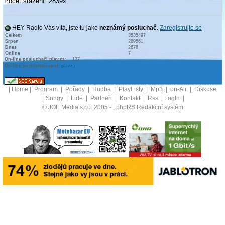
Počet stažení: 2839x
HEY Radio Vás vítá, jste tu jako
neznámý posluchač
.
Zaregistrujte se
Celkem
3535497
Srpen
289561
Dnes
2676
Online
7
On-line posluchači play.cz:
127
On-line posluchači graf:
play.cz
|
Home
|
Program
|
Pořady
|
Hudba
|
PlayListy
|
Mp3
|
on-Air
|
Diskuse
|
Songy
|
Lidé
|
Partneři
|
Kontakt
|
Rss
|
LogIn
|
© JOE Media s.r.o. 2005 -
, phpRS Redakční systém