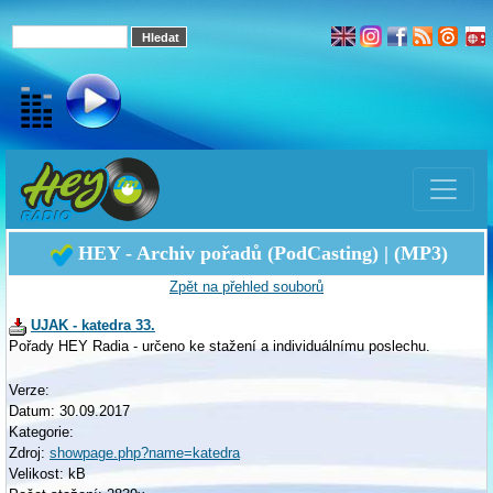
HEY - Archiv pořadů (PodCasting) | (MP3)
Zpět na přehled souborů
UJAK - katedra 33.
Pořady HEY Radia - určeno ke stažení a individuálnímu poslechu.
Verze:
Datum: 30.09.2017
Kategorie:
Zdroj:
showpage.php?name=katedra
Velikost: kB