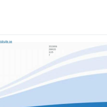
strujte se
3533956
288020
1135
7