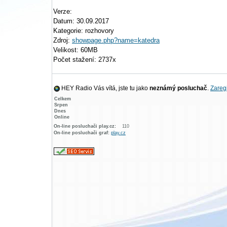
Verze:
Datum: 30.09.2017
Kategorie: rozhovory
Zdroj:
showpage.php?name=katedra
Velikost: 60MB
Počet stažení: 2737x
HEY Radio Vás vítá, jste tu jako
neznámý posluchač
.
Zaregi
Celkem
Srpen
Dnes
Online
On-line posluchači play.cz:
110
On-line posluchači graf:
play.cz