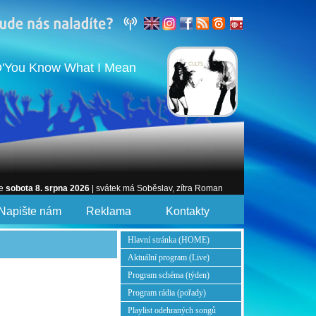
D'You Know What I Mean
je
sobota 8. srpna 2026
| svátek má Soběslav, zítra Roman
Napište nám
Reklama
Kontakty
Hlavní stránka (HOME)
Aktuální program (Live)
Program schéma (týden)
Program rádia (pořady)
Playlist odehraných songů