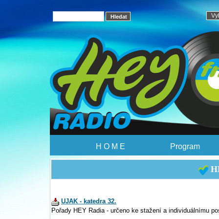
H O M E
Program
HE
UJAK - katedra 32.
Pořady HEY Radia - určeno ke stažení a individuálnímu po