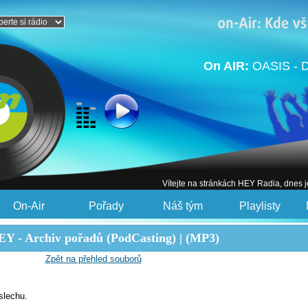
On AIR:
OASIS - 
Vítejte na stránkách HEY Radia, dnes 
On-Air
Pořady
Náš tým
Playlisty
Y - Archiv pořadů (PodCasting) | (MP3)
Zpět na přehled souborů
slechu.