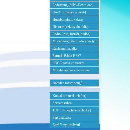
Podcasting (MP3-Download)
On-Air (mapky pokrytí)
Hudební přání, vzkazy
Diskuse (vzkazy do rádia)
Radio (info, formát, hudba)
Moderátoři, lidé z rádia (náš tým)
Reklamní nabídka
Partneři Rádia HEY!
LOGO radia ke stažení
Mobilní aplikace ke stažení
Nabídka rotace songů
Kontakt (e-mail, telefon)
Seznam rubrik
TOP 15 (nejčtenější články)
Personalizace
Rozšíř. vyhledávání