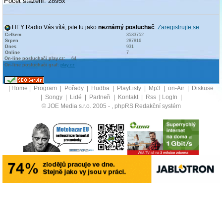
Počet stažení: 2895x
HEY Radio Vás vítá, jste tu jako
neznámý posluchač
.
Zaregistrujte se
Celkem
3533752
Srpen
287816
Dnes
931
Online
7
On-line posluchači play.cz:
64
On-line posluchači graf:
play.cz
|
Home
|
Program
|
Pořady
|
Hudba
|
PlayListy
|
Mp3
|
on-Air
|
Diskuse
|
Songy
|
Lidé
|
Partneři
|
Kontakt
|
Rss
|
LogIn
|
© JOE Media s.r.o. 2005 -
, phpRS Redakční systém