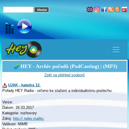
HEY - Archiv pořadů (PodCasting) | (MP3)
Zpět na přehled souborů
UJAK - katedra 12.
Pořady HEY Radia - určeno ke stažení a individuálnímu poslechu.
Verze:
Datum: 26.03.2017
Kategorie: rozhovory
Zdroj:
http:// nebo mailto:
Velikost: 66MB