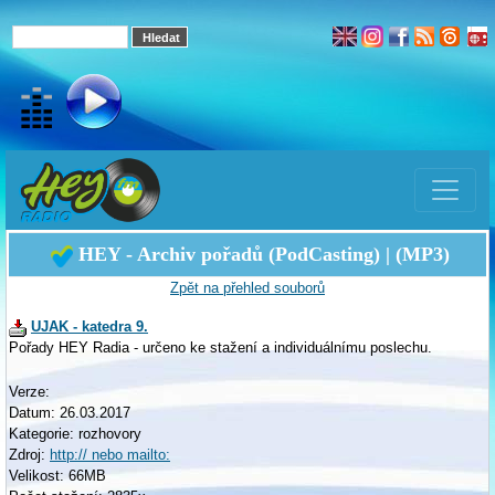
HEY - Archiv pořadů (PodCasting) | (MP3)
Zpět na přehled souborů
UJAK - katedra 9.
Pořady HEY Radia - určeno ke stažení a individuálnímu poslechu.
Verze:
Datum: 26.03.2017
Kategorie: rozhovory
Zdroj:
http:// nebo mailto:
Velikost: 66MB