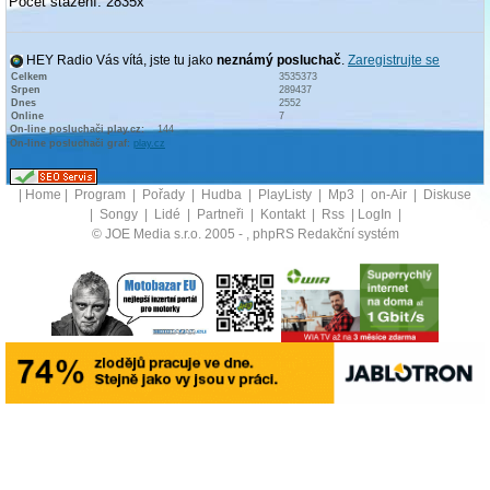
Počet stažení: 2835x
HEY Radio Vás vítá, jste tu jako
neznámý posluchač
.
Zaregistrujte se
Celkem
3535373
Srpen
289437
Dnes
2552
Online
7
On-line posluchači play.cz:
144
On-line posluchači graf:
play.cz
|
Home
|
Program
|
Pořady
|
Hudba
|
PlayListy
|
Mp3
|
on-Air
|
Diskuse
|
Songy
|
Lidé
|
Partneři
|
Kontakt
|
Rss
|
LogIn
|
© JOE Media s.r.o. 2005 -
, phpRS Redakční systém