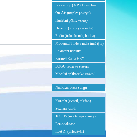
Podcasting (MP3-Download)
On-Air (mapky pokrytí)
Hudební přání, vzkazy
Diskuse (vzkazy do rádia)
Radio (info, formát, hudba)
Moderátoři, lidé z rádia (náš tým)
Reklamní nabídka
Partneři Rádia HEY!
LOGO radia ke stažení
Mobilní aplikace ke stažení
Nabídka rotace songů
Kontakt (e-mail, telefon)
Seznam rubrik
TOP 15 (nejčtenější články)
Personalizace
Rozšíř. vyhledávání