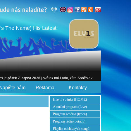
's The Name) His Latest
es je
pátek 7. srpna 2026
| svátek má Lada, zítra Soběslav
Napište nám
Reklama
Kontakty
Hlavní stránka (HOME)
Aktuální program (Live)
Program schéma (týden)
Program rádia (pořady)
Playlist odehraných songů