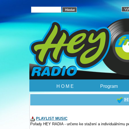
H O M E
Program
HE
PLAYLIST MUSIC
Pořady HEY RADIA - určeno ke stažení a individuálnímu p