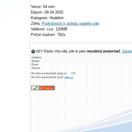
Verze: 54 min.
Datum: 09.04.2025
Kategorie: Hudební
Zdroj:
Podrobnosti k pořadu najdete zde
Velikost: cca. 120MB
Počet stažení: 792x
HEY Radio Vás vítá, jste tu jako
neznámý posluchač
.
Zaregi
Celkem
Srpen
Dnes
Online
On-line posluchači play.cz:
195
On-line posluchači graf:
play.cz