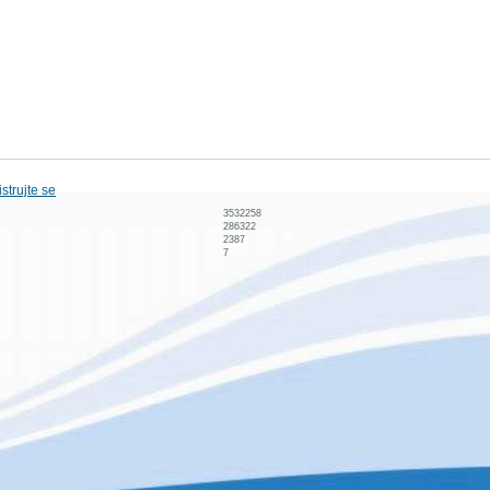
strujte se
3532258
286322
2387
7