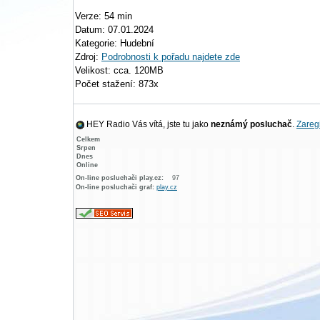
Verze: 54 min
Datum: 07.01.2024
Kategorie: Hudební
Zdroj:
Podrobnosti k pořadu najdete zde
Velikost: cca. 120MB
Počet stažení: 873x
HEY Radio Vás vítá, jste tu jako
neznámý posluchač
.
Zaregi
Celkem
Srpen
Dnes
Online
On-line posluchači play.cz:
97
On-line posluchači graf:
play.cz