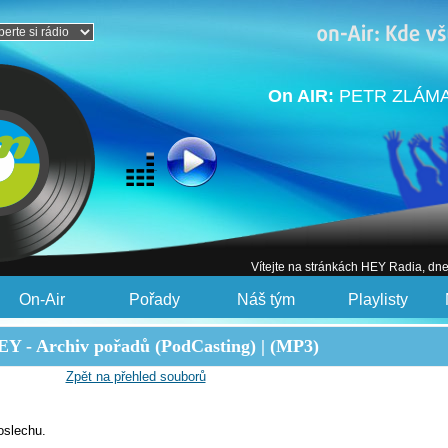
On AIR:
PETR ZLÁMAL
Vítejte na stránkách HEY Radia, dn
On-Air
Pořady
Náš tým
Playlisty
Y - Archiv pořadů (PodCasting) | (MP3)
Zpět na přehled souborů
oslechu.