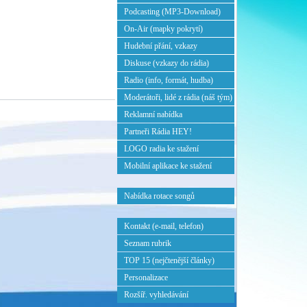
Podcasting (MP3-Download)
On-Air (mapky pokrytí)
Hudební přání, vzkazy
Diskuse (vzkazy do rádia)
Radio (info, formát, hudba)
Moderátoři, lidé z rádia (náš tým)
Reklamní nabídka
Partneři Rádia HEY!
LOGO radia ke stažení
Mobilní aplikace ke stažení
Nabídka rotace songů
Kontakt (e-mail, telefon)
Seznam rubrik
TOP 15 (nejčtenější články)
Personalizace
Rozšíř. vyhledávání