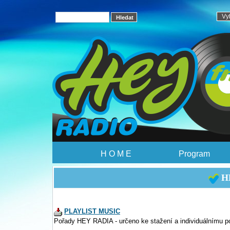
H O M E
Program
HE
PLAYLIST MUSIC
Pořady HEY RADIA - určeno ke stažení a individuálnímu p