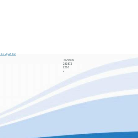
strujte se
3529808
283872
2216
7