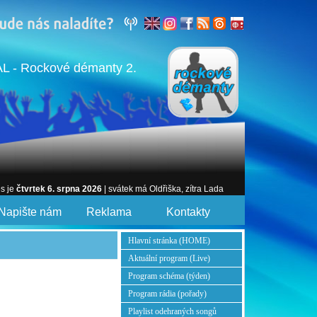
 - Rockové démanty 2.
es je
čtvrtek 6. srpna 2026
| svátek má Oldřiška, zítra Lada
Napište nám
Reklama
Kontakty
Hlavní stránka (HOME)
Aktuální program (Live)
Program schéma (týden)
Program rádia (pořady)
Playlist odehraných songů