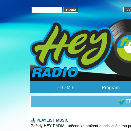
H O M E
Program
HE
PLAYLIST MUSIC
Pořady HEY RADIA - určeno ke stažení a individuálnímu p