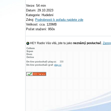
Verze: 54 min
Datum: 29.10.2023
Kategorie: Hudební
Zdroj:
Podrobnosti k pořadu najdete zde
Velikost: cca. 120MB
Počet stažení: 950x
HEY Radio Vás vítá, jste tu jako
neznámý posluchač
.
Zaregi
Celkem
Srpen
Dnes
Online
On-line posluchači play.cz:
330
On-line posluchači graf:
play.cz