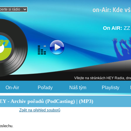
On AIR:
ZZ
Vítejte na stránkách HEY Radia, dn
On-Air
Pořady
Náš tým
Playlisty
Y - Archiv pořadů (PodCasting) | (MP3)
Zpět na přehled souborů
oslechu.