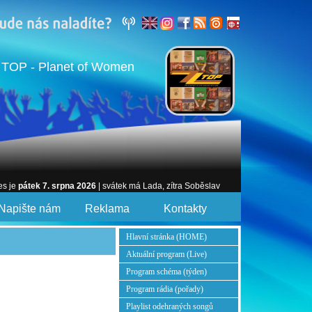
 TOP - Planet of Women
es je
pátek 7. srpna 2026
| svátek má Lada, zítra Soběslav
Napište nám
Reklama
Kontakty
Hlavní stránka (HOME)
Aktuální program (Live)
Program schéma (týden)
Program rádia (pořady)
Playlist odehraných songů