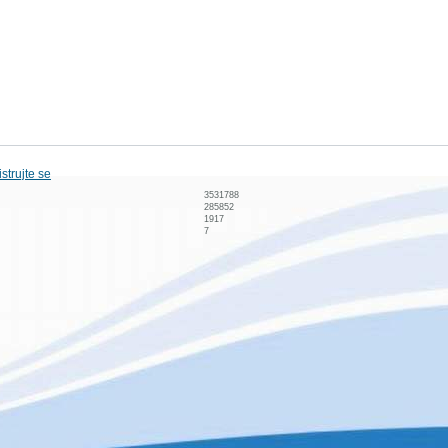
strujte se
3531788
285852
1917
7