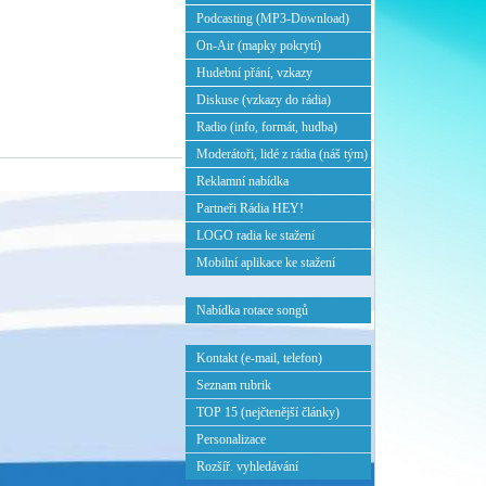
Podcasting (MP3-Download)
On-Air (mapky pokrytí)
Hudební přání, vzkazy
Diskuse (vzkazy do rádia)
Radio (info, formát, hudba)
Moderátoři, lidé z rádia (náš tým)
Reklamní nabídka
Partneři Rádia HEY!
LOGO radia ke stažení
Mobilní aplikace ke stažení
Nabídka rotace songů
Kontakt (e-mail, telefon)
Seznam rubrik
TOP 15 (nejčtenější články)
Personalizace
Rozšíř. vyhledávání