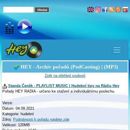
HEY - Archiv pořadů (PodCasting) | (MP3)
Zpět na přehled souborů
Standa Čeněk - PLAYLIST MUSIC | Hudební tipy na Rádiu Hey
Pořady HEY RADIA - určeno ke stažení a individuálnímu poslechu.
Verze:
Datum: 04.09.2021
Kategorie: hudební
Zdroj:
Podrobnosti k pořadu najdete zde
Velikost: 120MB