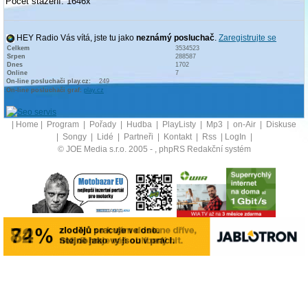
Počet stažení: 1646x
HEY Radio Vás vítá, jste tu jako
neznámý posluchač
.
Zaregistrujte se
Celkem
3534523
Srpen
288587
Dnes
1702
Online
7
On-line posluchači play.cz:
249
On-line posluchači graf:
play.cz
|
Home
|
Program
|
Pořady
|
Hudba
|
PlayListy
|
Mp3
|
on-Air
|
Diskuse
|
Songy
|
Lidé
|
Partneři
|
Kontakt
|
Rss
|
LogIn
|
© JOE Media s.r.o. 2005 -
, phpRS Redakční systém