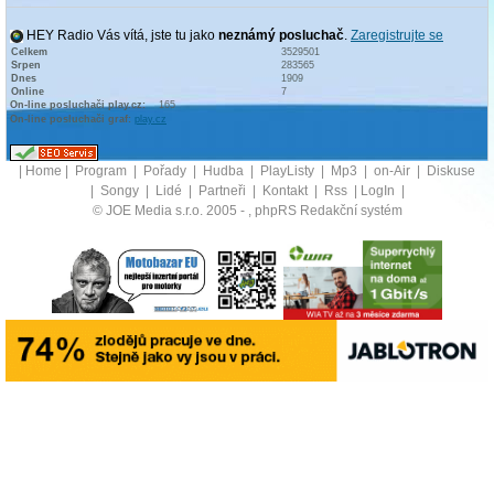
HEY Radio Vás vítá, jste tu jako
neznámý posluchač
.
Zaregistrujte se
Celkem
3529501
Srpen
283565
Dnes
1909
Online
7
On-line posluchači play.cz:
165
On-line posluchači graf:
play.cz
|
Home
|
Program
|
Pořady
|
Hudba
|
PlayListy
|
Mp3
|
on-Air
|
Diskuse
|
Songy
|
Lidé
|
Partneři
|
Kontakt
|
Rss
|
LogIn
|
© JOE Media s.r.o. 2005 -
, phpRS Redakční systém