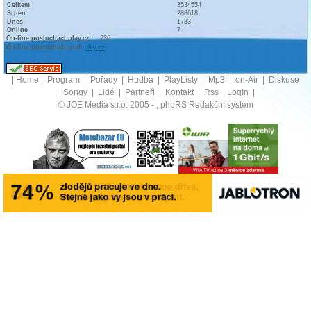
Celkem
3534554
Srpen
288618
Dnes
1733
Online
7
On-line posluchači play.cz:
236
On-line posluchači graf:
play.cz
|
Home
|
Program
|
Pořady
|
Hudba
|
PlayListy
|
Mp3
|
on-Air
|
Diskuse
|
Songy
|
Lidé
|
Partneři
|
Kontakt
|
Rss
|
LogIn
|
© JOE Media s.r.o. 2005 -
, phpRS Redakční systém