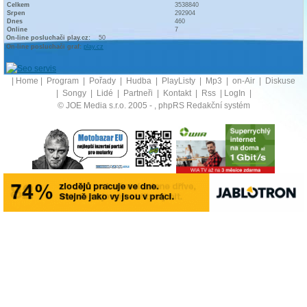
Celkem
3538840
Srpen
292904
Dnes
460
Online
7
On-line posluchači play.cz:
50
On-line posluchači graf:
play.cz
|
Home
|
Program
|
Pořady
|
Hudba
|
PlayListy
|
Mp3
|
on-Air
|
Diskuse
|
Songy
|
Lidé
|
Partneři
|
Kontakt
|
Rss
|
LogIn
|
© JOE Media s.r.o. 2005 -
, phpRS Redakční systém