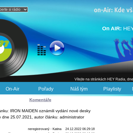
On AIR:
HEY
Vítejte na stránkách HEY Radia, dn
On-Air
Pořady
Náš tým
Playlisty
Komentáře
lánku: IRON MAIDEN oznámili vydání nové desky
e dne 25.07.2021, autor článku: administrator
neregistrovaný - Katina
24.12.2022 06:29:18