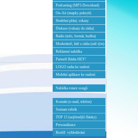
Podcasting (MP3-Download)
On-Air (mapky pokrytí)
Hudební přání, vzkazy
Diskuse (vzkazy do rádia)
Radio (info, formát, hudba)
Moderátoři, lidé z rádia (náš tým)
Reklamní nabídka
Partneři Rádia HEY!
LOGO radia ke stažení
Mobilní aplikace ke stažení
Nabídka rotace songů
Kontakt (e-mail, telefon)
Seznam rubrik
TOP 15 (nejčtenější články)
Personalizace
Rozšíř. vyhledávání