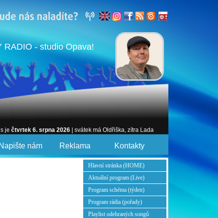
 RADIO - studio Opava!
es je
čtvrtek 6. srpna 2026
| svátek má Oldřiška, zítra Lada
Napište nám
Reklama
Kontakty
Hlavní stránka (HOME)
Aktuální program (Live)
Program schéma (týden)
Program rádia (pořady)
Playlist odehraných songů