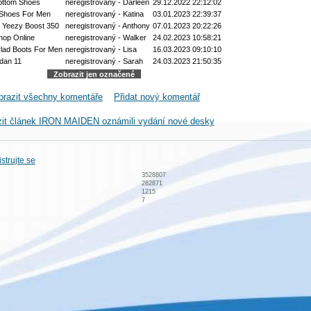
ottom Shoes
neregistrovaný - Darleen
29.12.2022 22:12:02
Shoes For Men
neregistrovaný - Katina
03.01.2023 22:39:37
 Yeezy Boost 350
neregistrovaný - Anthony
07.01.2023 20:22:26
hop Online
neregistrovaný - Walker
24.02.2023 10:58:21
lad Boots For Men
neregistrovaný - Lisa
16.03.2023 09:10:10
rdan 11
neregistrovaný - Sarah
24.03.2023 21:50:35
brazit všechny komentáře
Přidat nový komentář
zit článek IRON MAIDEN oznámili vydání nové desky
strujte se
3528807
282871
1215
7