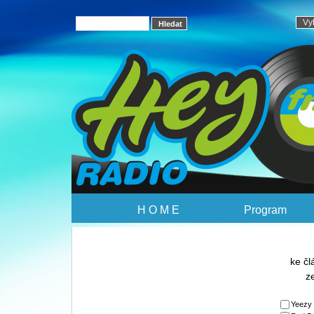
H O M E
Program
ke č
z
Yeezy