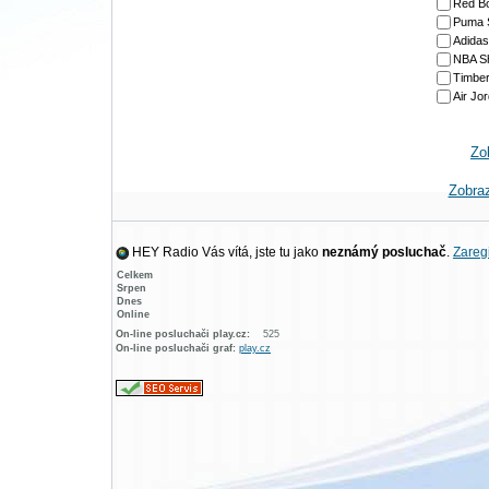
Red B
Puma 
Adidas
NBA S
Timber
Air Jo
Zo
Zobra
HEY Radio Vás vítá, jste tu jako
neznámý posluchač
.
Zaregi
Celkem
Srpen
Dnes
Online
On-line posluchači play.cz:
525
On-line posluchači graf:
play.cz