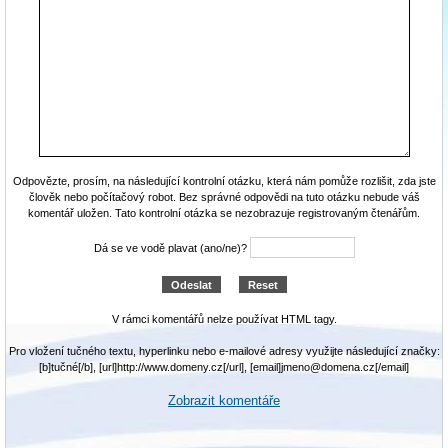
Odpovězte, prosím, na následující kontrolní otázku, která nám pomůže rozlišit, zda jste
člověk nebo počítačový robot. Bez správné odpovědi na tuto otázku nebude váš
komentář uložen. Tato kontrolní otázka se nezobrazuje registrovaným čtenářům.
Dá se ve vodě plavat (ano/ne)?
V rámci komentářů nelze používat HTML tagy.
Pro vložení tučného textu, hyperlinku nebo e-mailové adresy využijte následující značky:
[b]tučné[/b], [url]http://www.domeny.cz[/url], [email]jmeno@domena.cz[/email]
Zobrazit komentáře