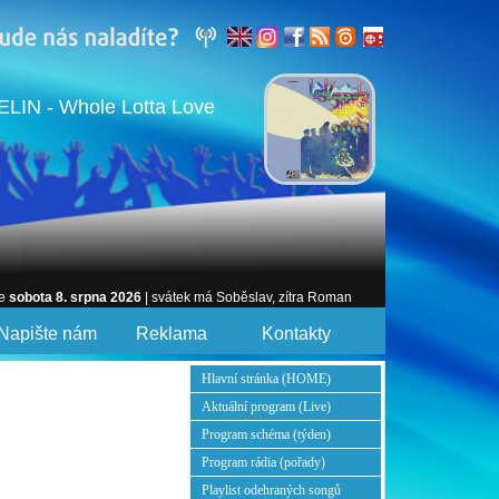
LIN - Whole Lotta Love
je
sobota 8. srpna 2026
| svátek má Soběslav, zítra Roman
Napište nám
Reklama
Kontakty
Hlavní stránka (HOME)
Aktuální program (Live)
Program schéma (týden)
Program rádia (pořady)
Playlist odehraných songů