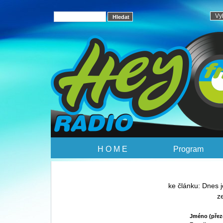
H O M E
Program
ke článku: Dnes j
z
Jméno (přez