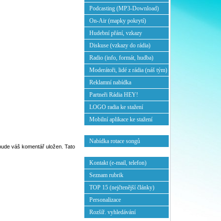
Podcasting (MP3-Download)
On-Air (mapky pokrytí)
Hudební přání, vzkazy
Diskuse (vzkazy do rádia)
Radio (info, formát, hudba)
Moderátoři, lidé z rádia (náš tým)
Reklamní nabídka
Partneři Rádia HEY!
LOGO radia ke stažení
Mobilní aplikace ke stažení
Nabídka rotace songů
ebude váš komentář uložen. Tato
Kontakt (e-mail, telefon)
Seznam rubrik
TOP 15 (nejčtenější články)
Personalizace
Rozšíř. vyhledávání