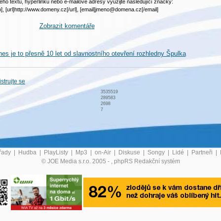
ého textu, hyperlinku nebo e-mailové adresy využijte následující značky:
b], [url]http://www.domeny.cz[/url], [email]jmeno@domena.cz[/email]
Zobrazit komentáře
nes je to přesně 10 let od slavnostního otevření rozhledny Špulka
strujte se
3535519
289583
2698
7
řady
|
Hudba
|
PlayListy
|
Mp3
|
on-Air
|
Diskuse
|
Songy
|
Lidé
|
Partneři
|
© JOE Media s.r.o. 2005 -
, phpRS Redakční systém