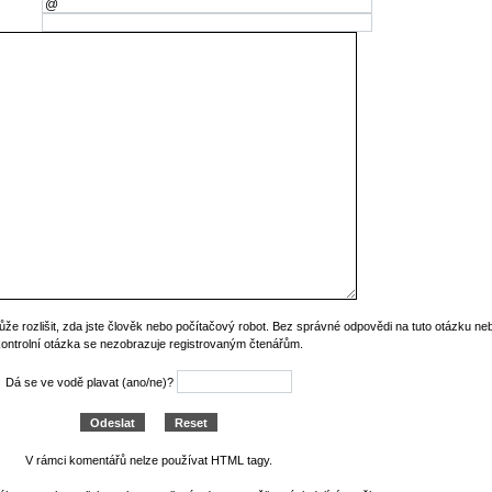
ůže rozlišit, zda jste člověk nebo počítačový robot. Bez správné odpovědi na tuto otázku n
kontrolní otázka se nezobrazuje registrovaným čtenářům.
Dá se ve vodě plavat (ano/ne)?
V rámci komentářů nelze používat HTML tagy.