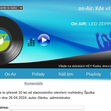
On AIR:
LED ZEPPE
Vítejte na stránkách HEY Radia, dnes 
On-Air
Pořady
Náš tým
Playlisty
Komentáře
e to přesně 10 let od slavnostního otevření rozhledny Špulka
e dne 26.04.2024, autor článku: administrator
dívka):