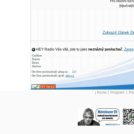
Pro vložení tučn
[b]tučné[/
Zobrazit článek D
HEY Radio Vás vítá, jste tu jako
neznámý posluchač
.
Zaregi
Celkem
Srpen
Dnes
Online
On-line posluchači play.cz:
115
On-line posluchači graf:
play.cz
|
Home
|
Program
|
Po