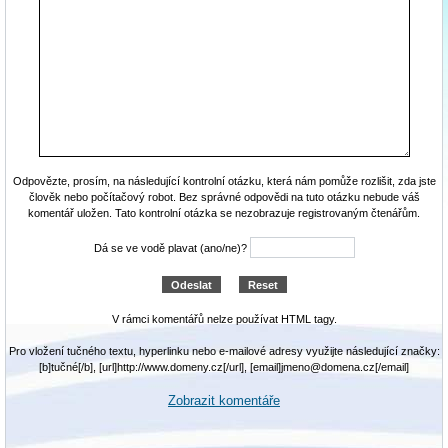
Odpovězte, prosím, na následující kontrolní otázku, která nám pomůže rozlišit, zda jste
člověk nebo počítačový robot. Bez správné odpovědi na tuto otázku nebude váš
komentář uložen. Tato kontrolní otázka se nezobrazuje registrovaným čtenářům.
Dá se ve vodě plavat (ano/ne)?
V rámci komentářů nelze používat HTML tagy.
Pro vložení tučného textu, hyperlinku nebo e-mailové adresy využijte následující značky:
[b]tučné[/b], [url]http://www.domeny.cz[/url], [email]jmeno@domena.cz[/email]
Zobrazit komentáře