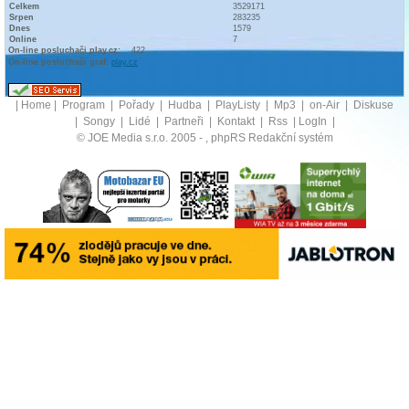
Celkem
3529171
Srpen
283235
Dnes
1579
Online
7
On-line posluchači play.cz:
422
On-line posluchači graf:
play.cz
|
Home
|
Program
|
Pořady
|
Hudba
|
PlayListy
|
Mp3
|
on-Air
|
Diskuse
|
Songy
|
Lidé
|
Partneři
|
Kontakt
|
Rss
|
LogIn
|
© JOE Media s.r.o. 2005 -
, phpRS Redakční systém