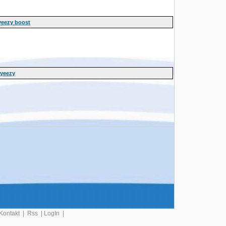
yeezy boost
yeezy
Kontakt
|
Rss
|
LogIn
|