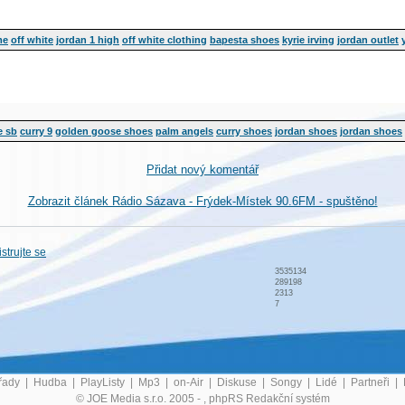
me
off white
jordan 1 high
off white clothing
bapesta shoes
kyrie irving
jordan outlet
e sb
curry 9
golden goose shoes
palm angels
curry shoes
jordan shoes
jordan shoes
Přidat nový komentář
Zobrazit článek Rádio Sázava - Frýdek-Místek 90.6FM - spuštěno!
strujte se
3535134
289198
2313
7
řady
|
Hudba
|
PlayListy
|
Mp3
|
on-Air
|
Diskuse
|
Songy
|
Lidé
|
Partneři
|
© JOE Media s.r.o. 2005 -
, phpRS Redakční systém