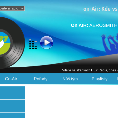
On AIR:
AEROSMITH -
Vítejte na stránkách HEY Radia, dnes 
On-Air
Pořady
Náš tým
Playlisty