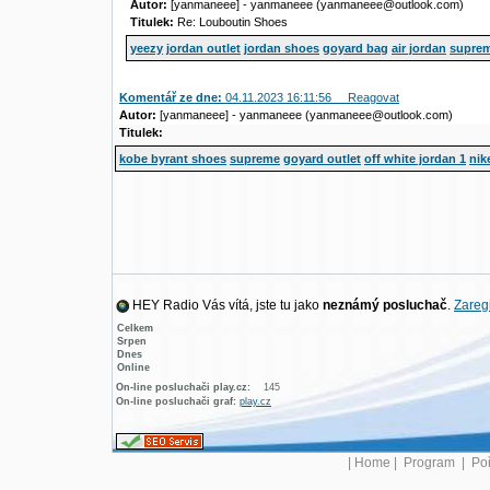
Autor:
[yanmaneee] - yanmaneee (yanmaneee@outlook.com)
Titulek:
Re: Louboutin Shoes
yeezy
jordan outlet
jordan shoes
goyard bag
air jordan
supre
Komentář ze dne:
04.11.2023 16:11:56
Reagovat
Autor:
[yanmaneee] - yanmaneee (yanmaneee@outlook.com)
Titulek:
kobe byrant shoes
supreme
goyard outlet
off white jordan 1
nik
HEY Radio Vás vítá, jste tu jako
neznámý posluchač
.
Zaregi
Celkem
Srpen
Dnes
Online
On-line posluchači play.cz:
145
On-line posluchači graf:
play.cz
|
Home
|
Program
|
Po