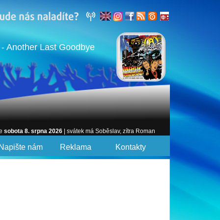
 Another Last Goodbye
je
sobota 8. srpna 2026
| svátek má Soběslav, zítra Roman
Napište nám
Reklama
Kontakty