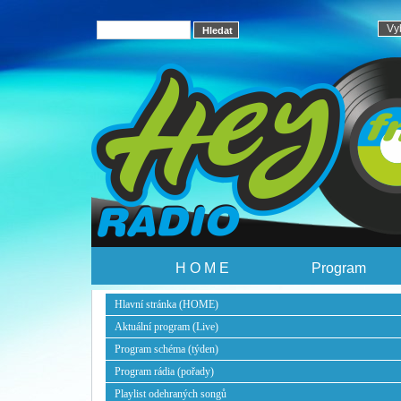
H O M E
Program
Hlavní stránka (HOME)
Aktuální program (Live)
Program schéma (týden)
Program rádia (pořady)
Playlist odehraných songů