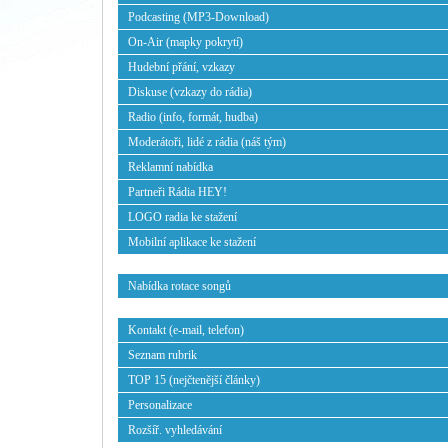
Podcasting (MP3-Download)
On-Air (mapky pokrytí)
Hudební přání, vzkazy
Diskuse (vzkazy do rádia)
Radio (info, formát, hudba)
Moderátoři, lidé z rádia (náš tým)
Reklamní nabídka
Partneři Rádia HEY!
LOGO radia ke stažení
Mobilní aplikace ke stažení
Nabídka rotace songů
Kontakt (e-mail, telefon)
Seznam rubrik
TOP 15 (nejčtenější články)
Personalizace
Rozšíř. vyhledávání