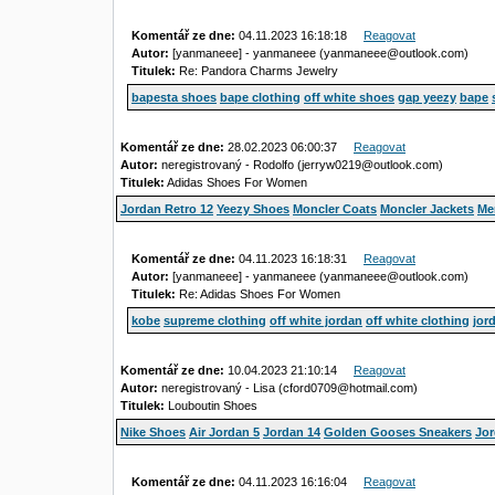
Komentář ze dne:
04.11.2023 16:18:18
Reagovat
Autor:
[yanmaneee] - yanmaneee (yanmaneee@outlook.com)
Titulek:
Re: Pandora Charms Jewelry
bapesta shoes
bape clothing
off white shoes
gap yeezy
bape
Komentář ze dne:
28.02.2023 06:00:37
Reagovat
Autor:
neregistrovaný - Rodolfo (jerryw0219@outlook.com)
Titulek:
Adidas Shoes For Women
Jordan Retro 12
Yeezy Shoes
Moncler Coats
Moncler Jackets
Me
Komentář ze dne:
04.11.2023 16:18:31
Reagovat
Autor:
[yanmaneee] - yanmaneee (yanmaneee@outlook.com)
Titulek:
Re: Adidas Shoes For Women
kobe
supreme clothing
off white jordan
off white clothing
jor
Komentář ze dne:
10.04.2023 21:10:14
Reagovat
Autor:
neregistrovaný - Lisa (cford0709@hotmail.com)
Titulek:
Louboutin Shoes
Nike Shoes
Air Jordan 5
Jordan 14
Golden Gooses Sneakers
Jor
Komentář ze dne:
04.11.2023 16:16:04
Reagovat