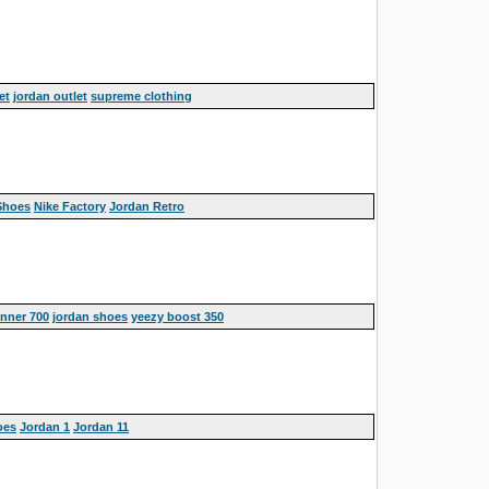
et
jordan outlet
supreme clothing
Shoes
Nike Factory
Jordan Retro
nner 700
jordan shoes
yeezy boost 350
oes
Jordan 1
Jordan 11