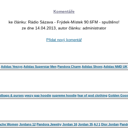
Komentáře
ke článku: Rádio Sázava - Frýdek-Místek 90.6FM - spuštěno!
ze dne 14.04.2013, autor článku: administrator
Přidat nový komentář
Adidas Yeezys
Adidas Superstar Men
Pandora Charm
Adidas Shoes
Adidas NMD UK
dbags & purses
yeezy gap hoodie
supreme hoodie
fear of god clothing
Golden Goos
rache Women
Jordans 12
Pandora Jewelry
Jordan 16
Jordan 35
AJ 1
Dior Jordan
Pando