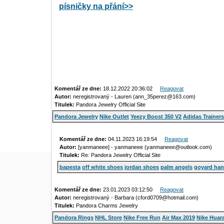
písničky na přání>>
Komentář ze dne:
18.12.2022 20:36:02
Reagovat
Autor:
neregistrovaný - Lauren (ann_35perez@163.com)
Titulek:
Pandora Jewelry Official Site
Pandora Jewelry
Nike Outlet
Yeezy Boost 350 V2
Adidas Trainers
Komentář ze dne:
04.11.2023 16:19:54
Reagovat
Autor:
[yanmaneee] - yanmaneee (yanmaneee@outlook.com)
Titulek:
Re: Pandora Jewelry Official Site
bapesta
off white shoes
jordan shoes
palm angels
goyard han
Komentář ze dne:
23.01.2023 03:12:50
Reagovat
Autor:
neregistrovaný - Barbara (cford0709@hotmail.com)
Titulek:
Pandora Charms Jewelry
Pandora Rings
NHL Store
Nike Free Run
Air Max 2019
Nike Hua