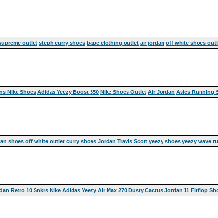
supreme outlet
steph curry shoes
bape clothing outlet
air jordan
off white shoes outl
ns Nike Shoes
Adidas Yeezy Boost 350
Nike Shoes Outlet
Air Jordan
Asics Running 
dan shoes
off white outlet
curry shoes
Jordan Travis Scott
yeezy shoes
yeezy wave ru
dan Retro 10
Snkrs Nike
Adidas Yeezy
Air Max 270 Dusty Cactus
Jordan 11
Fitflop Sh