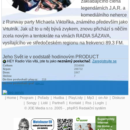
zakládajícího člena
legendárních J.A.R. a
komediálního neherce
z Runway party Michaela Viktoříka, známého především jako
Vrtulník. Jak už to u něj bývá zvykem, znovu přichází s něčím
zcela novým a tentokráte na vlnách RADIA SÁZAVA,
vysílajícího ve středočeském regionu na frekvenci 89.3 FM.
Jeho Svět je v podstatě hodinovým PRODUCT
HEY Radio Vás vítá, jste tu jako
neznámý posluchač
.
Zaregistrujte se
PLACEMENTEM, ve kterém svižně a pro něj s nutnou
Celkem
3534668
Srpen
288732
dávkou humoru představuje společně se členy skupiny
Dnes
1847
Online
7
Waldagang jejich nové CD Svařák Hop Hej. Uzavřená 12-ti
On-line posluchači play.cz:
219
On-line posluchači graf:
play.cz
dílná série plná mystifikace, vtípků a comedy scének
odstartovala v pátek 15. června a bude pokračovat během
|
Home
|
Program
|
Pořady
|
Hudba
|
PlayListy
|
Mp3
|
on-Air
|
Diskuse
celých letních prázdnin až do pondělí 3. září, vždy v pátek a
|
Songy
|
Lidé
|
Partneři
|
Kontakt
|
Rss
|
LogIn
|
sobotu v poledne a též v pondělí ráno od 6 hodin.
© JOE Media s.r.o. 2005 -
, phpRS Redakční systém
V případě zájmu o sponzoring či vytvoření podobného
pořadu na klíč kontaktujte nás prosím na emailové adrese