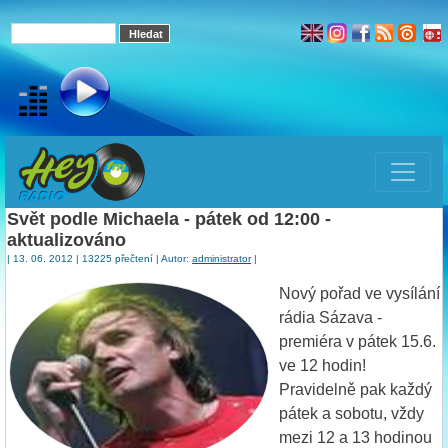
Svět podle Michaela - pátek od 12:00 -
aktualizováno
| 13. 06. 2012 | 13225 přečtení | Autor:
administrator
|
Nový pořad ve vysílání
rádia Sázava -
premiéra v pátek 15.6.
ve 12 hodin!
Pravidelně pak každý
pátek a sobotu, vždy
mezi 12 a 13 hodinou