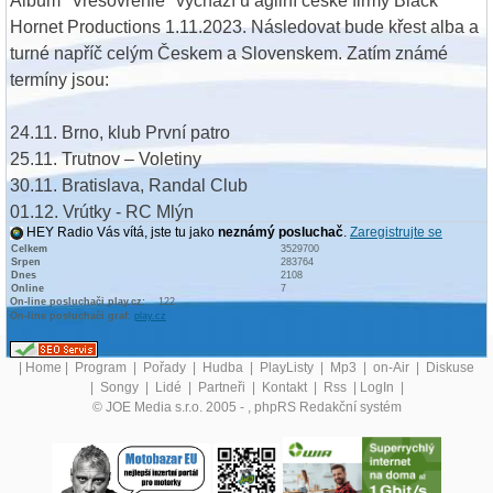
Album "Vresovrenie" vychází u agilní české firmy Black
Hornet Productions 1.11.2023. Následovat bude křest alba a
turné napříč celým Českem a Slovenskem. Zatím známé
termíny jsou:
24.11. Brno, klub První patro
25.11. Trutnov – Voletiny
30.11. Bratislava, Randal Club
01.12. Vrútky - RC Mlýn
HEY Radio Vás vítá, jste tu jako
neznámý posluchač
.
Zaregistrujte se
02.12. Poprad, Klub Rock Fabric
Celkem
3529700
Srpen
283764
Dnes
2108
Online
7
On-line posluchači play.cz:
122
Nejblíže se LUNATIC GODS představí živě na legendárním
On-line posluchači graf:
play.cz
českém big festivalu MASTERS OF ROCK 13. července
|
Home
|
Program
|
Pořady
|
Hudba
|
PlayListy
|
Mp3
|
on-Air
|
Diskuse
2023.
|
Songy
|
Lidé
|
Partneři
|
Kontakt
|
Rss
|
LogIn
|
© JOE Media s.r.o. 2005 -
, phpRS Redakční systém
WEBSITE LUNATIC GODS:
https://www.lunaticgods.info/
FACEBOOK LUNATIC GODS:
https://www.facebook.com/lunaticgods/