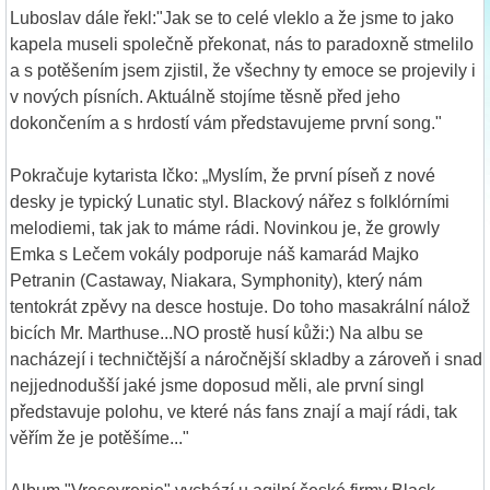
Luboslav dále řekl:"Jak se to celé vleklo a že jsme to jako
kapela museli společně překonat, nás to paradoxně stmelilo
a s potěšením jsem zjistil, že všechny ty emoce se projevily i
v nových písních. Aktuálně stojíme těsně před jeho
dokončením a s hrdostí vám představujeme první song."
Pokračuje kytarista Ičko: „Myslím, že první píseň z nové
desky je typický Lunatic styl. Blackový nářez s folklórními
melodiemi, tak jak to máme rádi. Novinkou je, že growly
Emka s Lečem vokály podporuje náš kamarád Majko
Petranin (Castaway, Niakara, Symphonity), který nám
tentokrát zpěvy na desce hostuje. Do toho masakrální nálož
bicích Mr. Marthuse...NO prostě husí kůži:) Na albu se
nacházejí i techničtější a náročnější skladby a zároveň i snad
nejjednodušší jaké jsme doposud měli, ale první singl
představuje polohu, ve které nás fans znají a mají rádi, tak
věřím že je potěšíme..."