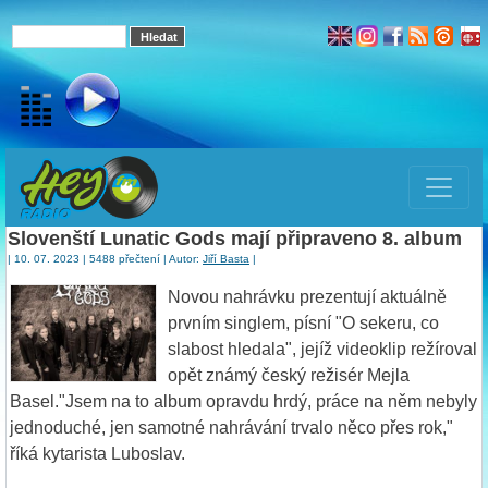
Slovenští Lunatic Gods mají připraveno 8. album
| 10. 07. 2023 | 5488 přečtení | Autor:
Jiří Basta
|
Novou nahrávku prezentují aktuálně
prvním singlem, písní "O sekeru, co
slabost hledala", jejíž videoklip režíroval
opět známý český režisér Mejla
Basel."Jsem na to album opravdu hrdý, práce na něm nebyly
jednoduché, jen samotné nahrávání trvalo něco přes rok,"
říká kytarista Luboslav.