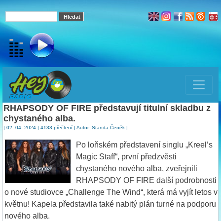
RHAPSODY OF FIRE představují titulní skladbu z
chystaného alba.
| 02. 04. 2024 | 4133 přečtení | Autor:
Standa Čeněk
|
Po loňském představení singlu „Kreel’s
Magic Staff“, první předzvěsti
chystaného nového alba, zveřejnili
RHAPSODY OF FIRE další podrobnosti
o nové studiovce „Challenge The Wind“, která má vyjít letos v
květnu! Kapela představila také nabitý plán turné na podporu
nového alba.