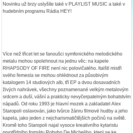
Novinku už brzy uslyšíte také v PLAYLIST MUSIC a také v
hudebním programu Rádia HEY!
Více než třicet let se fanoušci symfonického melodického
metalu mohou spolehnout na jednu věc: na kapele
RHAPSODY OF FIRE není nic polovičatého. Italští mistři
svého řemesla se mohou ohlédnout za působivým
katalogem 14 studiových alb, tří EP a dvou dosavadních
živých nahrávek, všechny poznamenané velkým metalovým
srdcem a duší, vášní a prakticky nevyčerpatelným bohatstvím
nápadů. Od roku 1993 je hlavní mozek a zakladatel Alex
Staropoli oslavován, jako tvůrce žánru filmové hudby a jeho
kapela, jako jeden z nejcharismatičtějších počinů na světě.
Kromě toho Staropoli najal vysoce kreativního kytaristu
prvotřídního formátu Robyho De Micheliho, který se ke