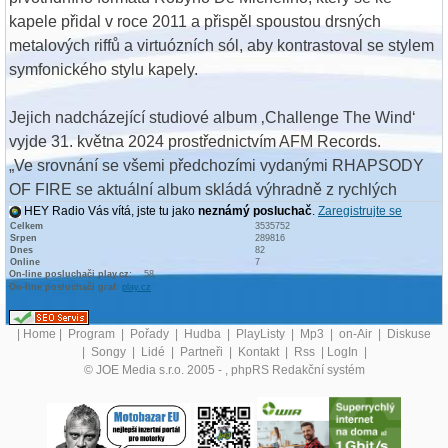
kapele přidal v roce 2011 a přispěl spoustou drsných
metalových riffů a virtuózních sól, aby kontrastoval se stylem
symfonického stylu kapely.
Jejich nadcházející studiové album ‚Challenge The Wind‘
vyjde 31. května 2024 prostřednictvím AFM Records.
„Ve srovnání se všemi předchozími vydanými RHAPSODY
OF FIRE se aktuální album skládá výhradně z rychlých
HEY Radio Vás vítá, jste tu jako
neznámý posluchač
.
Zaregistrujte se
skladeb, nenajdete jedinou baladu,“ prozrazuje skladatel a
Celkem
3535752
klávesista. "Žádná z našich dalších desek neobsahovala
Srpen
289816
Dnes
82
tolik čistého a nefalšovaného metalu jako "Challenge The
Online
7
On-line posluchači play.cz:
58
Wind"!"
On-line posluchači graf:
play.cz
Nyní RHAPSODY OF FIRE představují druhý singl a titulní
|
Home
|
Program
|
Pořady
|
Hudba
|
PlayListy
|
Mp3
|
on-Air
|
Diskuse
|
Songy
|
Lidé
|
Partneři
|
Kontakt
|
Rss
|
LogIn
|
skladbu.
© JOE Media s.r.o. 2005 -
, phpRS Redakční systém
„Nový singl „Challenge The Wind“ je dalším silným
hudebním prohlášením kapely. Rychlost, energie,
orchestrace, kytary i úžasné vokály a sbory; opravdu epická