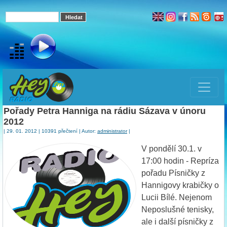
Pořady Petra Hanniga na rádiu Sázava v únoru
2012
| 29. 01. 2012 | 10391 přečtení | Autor:
administrator
|
V pondělí 30.1. v
17:00 hodin - Repríza
pořadu Písničky z
Hannigovy krabičky o
Lucii Bílé. Nejenom
Neposlušné tenisky,
ale i další písničky z