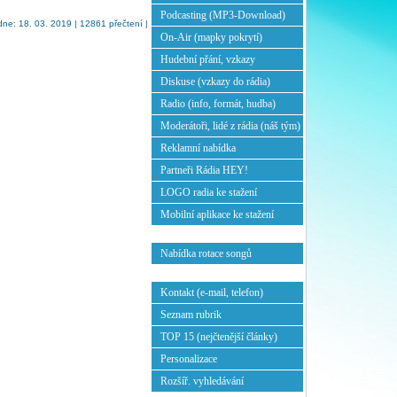
Podcasting (MP3-Download)
ne: 18. 03. 2019 | 12861 přečtení |
On-Air (mapky pokrytí)
Hudební přání, vzkazy
Diskuse (vzkazy do rádia)
Radio (info, formát, hudba)
Moderátoři, lidé z rádia (náš tým)
Reklamní nabídka
Partneři Rádia HEY!
LOGO radia ke stažení
Mobilní aplikace ke stažení
Nabídka rotace songů
Kontakt (e-mail, telefon)
Seznam rubrik
TOP 15 (nejčtenější články)
Personalizace
Rozšíř. vyhledávání