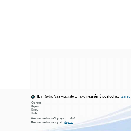
HEY Radio Vás vítá, jste tu jako
neznámý posluchač
.
Zaregi
Celkem
Srpen
Dnes
Online
On-line posluchači play.cz:
446
On-line posluchači graf:
play.cz