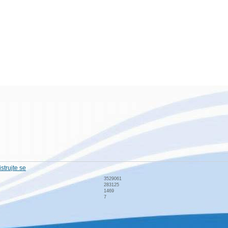
strujte se
3529061
283125
1469
7