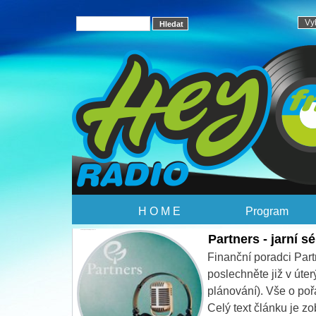
H O M E
Program
Partners - jarni serie startuje jiz 19. brezna
Partners - jarní sé
Finanční poradci Part
poslechněte již v úte
plánování). Vše o po
Celý text článku je z