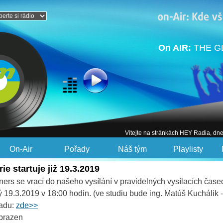
On AIR:
THE GL
Vítejte na stránkách HEY Radia, dn
On-Air
Pořady
Náš tým
Playlisty
rie startuje již 19.3.2019
ners se vrací do našeho vysílání v pravidelných vysílacích časec
rý 19.3.2019 v 18:00 hodin. (ve studiu bude ing. Matúš Kuchálik 
řadu:
zde>>
obrazen