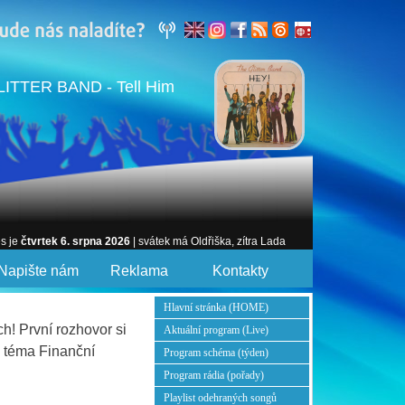
ITTER BAND - Tell Him
es je
čtvrtek 6. srpna 2026
| svátek má Oldřiška, zítra Lada
Napište nám
Reklama
Kontakty
Hlavní stránka (HOME)
h! První rozhovor si
Aktuální program (Live)
- téma Finanční
Program schéma (týden)
Program rádia (pořady)
Playlist odehraných songů