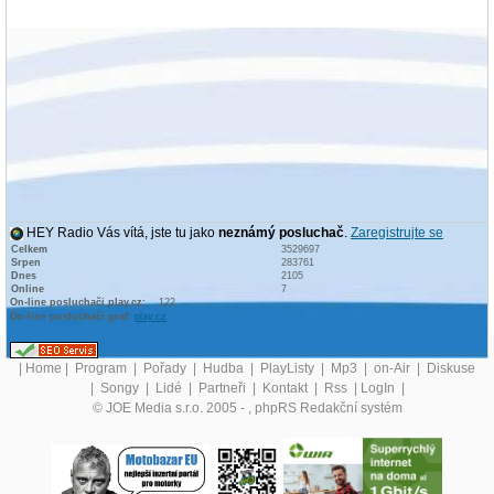
HEY Radio Vás vítá, jste tu jako
neznámý posluchač
.
Zaregistrujte se
Celkem
3529697
Srpen
283761
Dnes
2105
Online
7
On-line posluchači play.cz:
122
On-line posluchači graf:
play.cz
|
Home
|
Program
|
Pořady
|
Hudba
|
PlayListy
|
Mp3
|
on-Air
|
Diskuse
|
Songy
|
Lidé
|
Partneři
|
Kontakt
|
Rss
|
LogIn
|
© JOE Media s.r.o. 2005 -
, phpRS Redakční systém