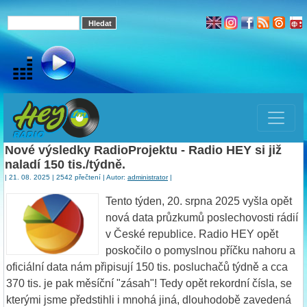
Nové výsledky RadioProjektu - Radio HEY si již
naladí 150 tis./týdně.
| 21. 08. 2025 | 2542 přečtení | Autor:
administrator
|
Tento týden, 20. srpna 2025 vyšla opět
nová data průzkumů poslechovosti rádií
v České republice. Radio HEY opět
poskočilo o pomyslnou příčku nahoru a
oficiální data nám připisují 150 tis. posluchačů týdně a cca
370 tis. je pak měsíční "zásah"! Tedy opět rekordní čísla, se
kterými jsme předstihli i mnohá jiná, dlouhodobě zavedená