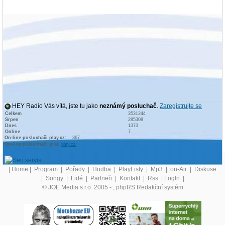
HEY Radio Vás vítá, jste tu jako
neznámý posluchač
.
Zaregistrujte se
Celkem
3531244
Srpen
285308
Dnes
1373
Online
7
On-line posluchači play.cz:
367
On-line posluchači graf:
play.cz
|
Home
|
Program
|
Pořady
|
Hudba
|
PlayListy
|
Mp3
|
on-Air
|
Diskuse
|
Songy
|
Lidé
|
Partneři
|
Kontakt
|
Rss
|
LogIn
|
© JOE Media s.r.o. 2005 -
, phpRS Redakční systém