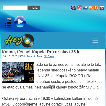
Kolíne, těš se! Kapela Roxor slaví 35 let
| 18. 10. 2023 | 5351 přečtení | Autor:
Jiří Basta
|
Zdá se to až neuvěřitelné, ale je to tak,
legenda středočeského heavy metalu
slaví 35 let. Kapela ROXOR ušla
dlouhou cestu, a posledních několik let
se etablovala mezi nejznámější kapely tohoto žánru v ČR.
Oslava výročí začíná v 19:30 v kolínském kulturním domě
MSD. Doporučujeme, abyste dorazili včas, abyste