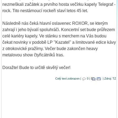
nezmeškali začátek a prvního hosta večírku kapely Telegraf -
rock. Tito nestárnoucí rockeři slaví letos 45 let.
Následně nás čeká hlavní oslavenec ROXOR, se kterým
zahrají i jeho bývalí spoluhráči. Koncertní set bude průřezem
celé kariéry kapely. Ve stánku s merchem na Vás budou
čekat novinky v podobě LP "Kazatel" a limitované edice kávy
z otrokovické pražírny. Večer bude zakončen heavy
metalovou show čtyřicátníků Iras.
Doražte! Bude to určitě skvělý večer!
Celý text zobrazen |
0 |
| Zdroj: TZ