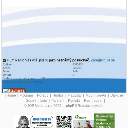
HEY Radio Vás vítá, jste tu jako
neznámý posluchač
.
Zaregistrujte se
Celkem
3535235
Srpen
289299
Dnes
2414
Online
7
On-line posluchači play.cz:
148
On-line posluchači graf:
play.cz
|
Home
|
Program
|
Pořady
|
Hudba
|
PlayListy
|
Mp3
|
on-Air
|
Diskuse
|
Songy
|
Lidé
|
Partneři
|
Kontakt
|
Rss
|
LogIn
|
© JOE Media s.r.o. 2005 -
, phpRS Redakční systém