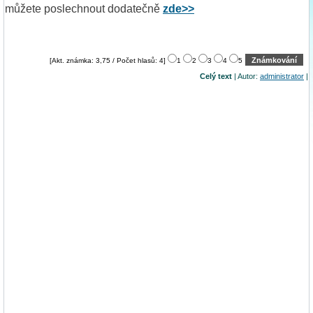
můžete poslechnout dodatečně
zde>>
[Akt. známka: 3,75 / Počet hlasů: 4]
1
2
3
4
5
Celý text
| Autor:
administrator
|