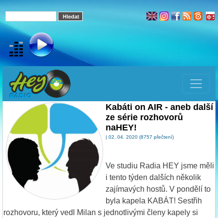
Kabáti on AIR - aneb další
ze série rozhovorů
naHEY!
| 02. 04. 2020 (8757 přečtení)
Ve studiu Radia HEY jsme měli
i tento týden dalších několik
zajímavých hostů. V pondělí to
byla kapela KABÁT! Sestřih
rozhovoru, který vedl Milan s jednotlivými členy kapely si