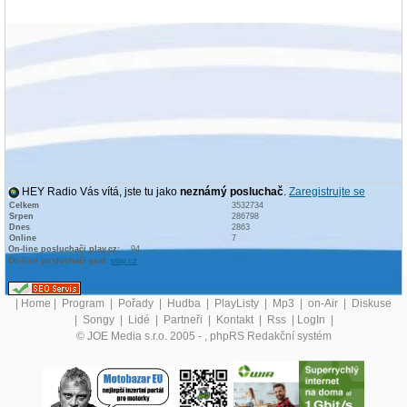
HEY Radio Vás vítá, jste tu jako
neznámý posluchač
.
Zaregistrujte se
Celkem
3532734
Srpen
286798
Dnes
2863
Online
7
On-line posluchači play.cz:
94
On-line posluchači graf:
play.cz
|
Home
|
Program
|
Pořady
|
Hudba
|
PlayListy
|
Mp3
|
on-Air
|
Diskuse
|
Songy
|
Lidé
|
Partneři
|
Kontakt
|
Rss
|
LogIn
|
© JOE Media s.r.o. 2005 -
, phpRS Redakční systém