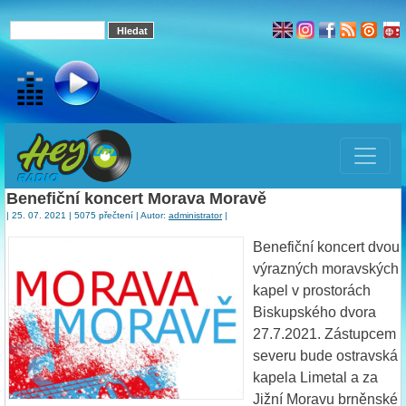
Benefiční koncert Morava Moravě
| 25. 07. 2021 | 5075 přečtení | Autor:
administrator
|
Benefiční koncert dvou
výrazných moravských
kapel v prostorách
Biskupského dvora
27.7.2021. Zástupcem
severu bude ostravská
kapela Limetal a za
Jižní Moravu brněnské