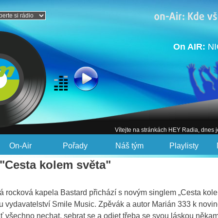
On AIR:
N
Vítejte na stránkách HEY Radia, dnes 
On-Air
Pořady
Náš tým
Playlisty
"Cesta kolem světa"
á rocková kapela Bastard přichází s novým singlem „Cesta kolem
 u vydavatelství Smile Music. Zpěvák a autor Marián 333 k novin
ť všechno nechat, sebrat se a odjet třeba se svou láskou někam