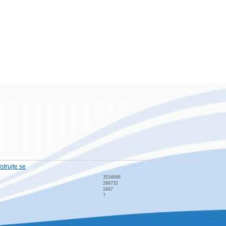
strujte se
3534668
288732
1847
7