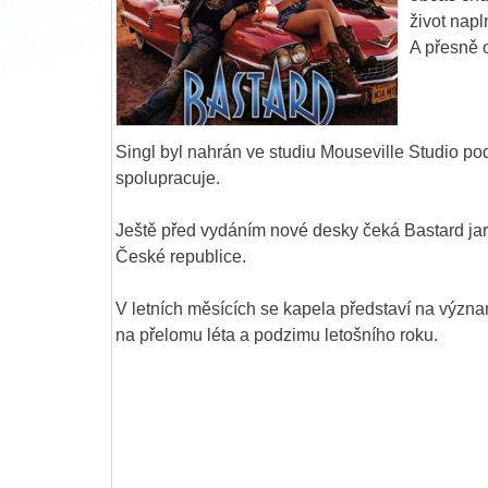
život napl
A přesně o
Singl byl nahrán ve studiu Mouseville Studio 
spolupracuje.
Ještě před vydáním nové desky čeká Bastard jarn
České republice.
V letních měsících se kapela představí na význ
na přelomu léta a podzimu letošního roku.