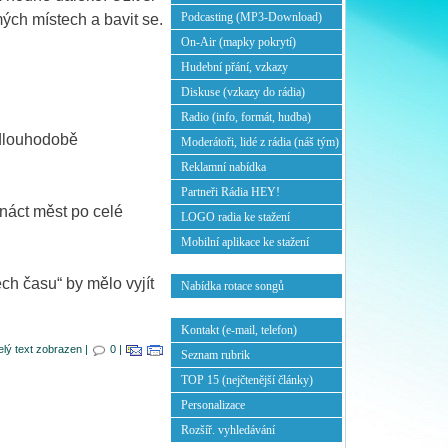
Podcasting (MP3-Download)
ých místech a bavit se.
On-Air (mapky pokrytí)
Hudební přání, vzkazy
Diskuse (vzkazy do rádia)
Radio (info, formát, hudba)
 dlouhodobě
Moderátoři, lidé z rádia (náš tým)
Reklamní nabídka
Partneři Rádia HEY!
náct měst po celé
LOGO radia ke stažení
Mobilní aplikace ke stažení
h času“ by mělo vyjít
Nabídka rotace songů
Kontakt (e-mail, telefon)
elý text zobrazen |
0 |
Seznam rubrik
TOP 15 (nejčtenější články)
Personalizace
Rozšíř. vyhledávání