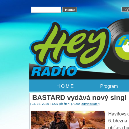
H O M E
Program
BASTARD vydává nový singl 
| 03. 03. 2026 | 1237 přečtení | Autor:
administrator
|
Havířovsk
6. března
občas chu