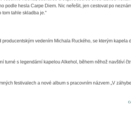
no podle hesla Carpe Diem. Nic neřešit, jen cestovat po neznám
 tom tahle skladba je.“
pod producentským vedením Michala Ruckého, se kterým kapela
í turné s legendární kapelou Alkehol, během něhož navštíví čtr
amných festivalech a nové album s pracovním názvem „V záhybec
C