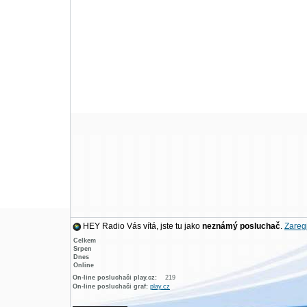
HEY Radio Vás vítá, jste tu jako
neznámý posluchač
.
Zaregi
Celkem
Srpen
Dnes
Online
On-line posluchači play.cz:
219
On-line posluchači graf:
play.cz