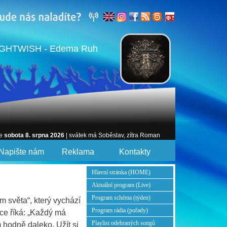
IGHTWISH - Edema Ruh
je
sobota 8. srpna 2026
| svátek má Soběslav, zítra Roman
Napište nám
Reklama
Kontakty
Hlavní stránka (HOME)
Aktuální program (Live)
Program schéma (týden)
 světa“, který vychází
Program rádia (pořady)
ce říká: „Každý má
Playlist odehraných songů
 hodně daleko. Užít si