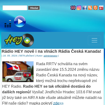
Rádio HEY nově i na vlnách Rádia Česká Kanada!
| 16. 05. 2024 | 5879 přečtení | Autor:
administrator
|
Rada RRTV schválila na svém
zasedání dne 15.5.2024 změnu názvu
Radio Česká Kanada na nový název,
který možná trochu nepřekvapivě zní
HEY Radio.
Radio HEY se tak oficiálně dostává do
dalších regionů!
Vysílač Jindřichův Hradec 103.6 FM snad
již brzy také on AIR! A kde všude aktuálně můžete naladit na
FM naše rádio? mapka pokrytí
zde>>