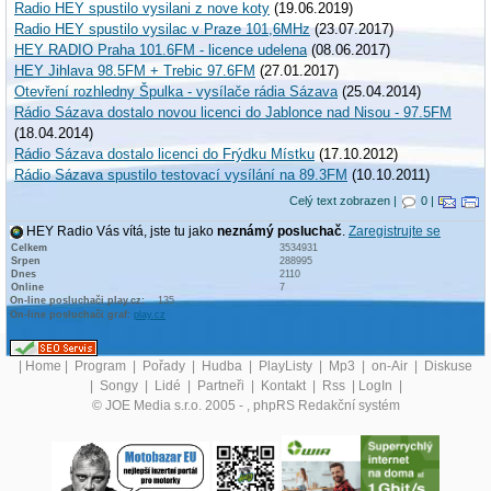
Radio HEY spustilo vysilani z nove koty
(19.06.2019)
Radio HEY spustilo vysilac v Praze 101,6MHz
(23.07.2017)
HEY RADIO Praha 101.6FM - licence udelena
(08.06.2017)
HEY Jihlava 98.5FM + Trebic 97.6FM
(27.01.2017)
Otevření rozhledny Špulka - vysílače rádia Sázava
(25.04.2014)
Rádio Sázava dostalo novou licenci do Jablonce nad Nisou - 97.5FM
(18.04.2014)
Rádio Sázava dostalo licenci do Frýdku Místku
(17.10.2012)
Rádio Sázava spustilo testovací vysílání na 89.3FM
(10.10.2011)
Celý text zobrazen |
0 |
HEY Radio Vás vítá, jste tu jako
neznámý posluchač
.
Zaregistrujte se
Celkem
3534931
Srpen
288995
Dnes
2110
Online
7
On-line posluchači play.cz:
135
On-line posluchači graf:
play.cz
|
Home
|
Program
|
Pořady
|
Hudba
|
PlayListy
|
Mp3
|
on-Air
|
Diskuse
|
Songy
|
Lidé
|
Partneři
|
Kontakt
|
Rss
|
LogIn
|
© JOE Media s.r.o. 2005 -
, phpRS Redakční systém