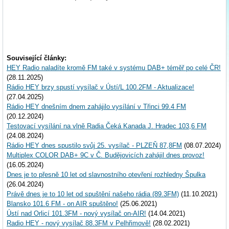
Související články:
HEY Radio naladíte kromě FM také v systému DAB+ téměř po celé ČR!
(28.11.2025)
Rádio HEY brzy spustí vysílač v Ústí/L 100.2FM - Aktualizace!
(27.04.2025)
Rádio HEY dnešním dnem zahájilo vysílání v Třinci 99.4 FM
(20.12.2024)
Testovací vysílání na vlně Radia Čeká Kanada J. Hradec 103,6 FM
(24.08.2024)
Rádio HEY dnes spustilo svůj 25. vysílač - PLZEŇ 87,8FM
(08.07.2024)
Multiplex COLOR DAB+ 9C v Č. Budějovicích zahájil dnes provoz!
(16.05.2024)
Dnes je to přesně 10 let od slavnostního otevření rozhledny Špulka
(26.04.2024)
Právě dnes je to 10 let od spuštění našeho rádia (89.3FM)
(11.10.2021)
Blansko 101.6 FM - on AIR spuštěno!
(25.06.2021)
Ústí nad Orlicí 101.3FM - nový vysílač on-AIR!
(14.04.2021)
Radio HEY - nový vysílač 88.3FM v Pelhřimově!
(28.02.2021)