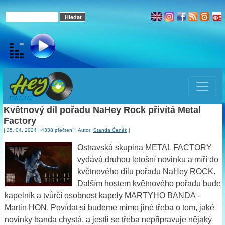
Květnový díl pořadu NaHey Rock přivítá Metal
Factory
| 25. 04. 2024 | 4338 přečtení | Autor:
Standa Čeněk
|
Ostravská skupina METAL FACTORY
vydává druhou letošní novinku a míří do
květnového dílu pořadu NaHey ROCK.
Dalším hostem květnového pořadu bude
kapelník a tvůrčí osobnost kapely MARTYHO BANDA -
Martin HON. Povídat si budeme mimo jiné třeba o tom, jaké
novinky banda chystá, a jestli se třeba nepřipravuje nějaký