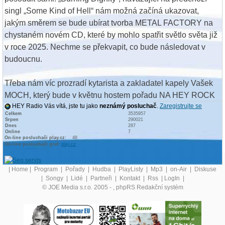
singl „Some Kind of Hell“ nám možná začíná ukazovat,
jakým směrem se bude ubírat tvorba METAL FACTORY na
chystaném novém CD, které by mohlo spatřit světlo světa již
v roce 2025. Nechme se překvapit, co bude následovat v
budoucnu.
Třeba nám víc prozradí kytarista a zakladatel kapely Vašek
MOCH, který bude v květnu hostem pořadu NA HEY ROCK
HEY Radio Vás vítá, jste tu jako
neznámý posluchač
.
Zaregistrujte se
na Rádiu HEY!
Celkem
3535957
Srpen
290021
Dnes
287
Celý text zobrazen |
0 |
Online
7
On-line posluchači play.cz:
48
On-line posluchači graf:
play.cz
|
Home
|
Program
|
Pořady
|
Hudba
|
PlayListy
|
Mp3
|
on-Air
|
Diskuse
|
Songy
|
Lidé
|
Partneři
|
Kontakt
|
Rss
|
LogIn
|
© JOE Media s.r.o. 2005 -
, phpRS Redakční systém