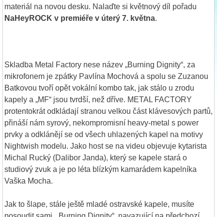
materiál na novou desku. Nalaďte si květnový díl pořadu
NaHeyROCK v premiéře v úterý 7. května
.
Skladba Metal Factory nese název „Burning Dignity“, za
mikrofonem je zpátky Pavlína Mochová a spolu se Zuzanou
Batkovou tvoří opět vokální kombo tak, jak stálo u zrodu
kapely a „MF“ jsou tvrdší, než dříve. METAL FACTORY
protentokrát odkládají stranou velkou část klávesových partů,
přináší nám syrový, nekompromisní heavy-metal s power
prvky a odklánějí se od všech uhlazených kapel na motivy
Nightwish modelu. Jako host se na videu objevuje kytarista
Michal Rucký (Dalibor Janda), který se kapele stará o
studiový zvuk a je po léta blízkým kamarádem kapelníka
Vaška Mocha.
Jak to šlape, stále ještě mladé ostravské kapele, musíte
posoudit sami. „Burning Dignity“, navazující na předchozí