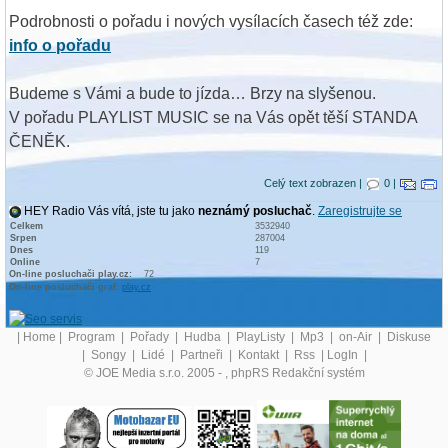
Podrobnosti o pořadu i nových vysílacích časech též zde:
info o pořadu
Budeme s Vámi a bude to jízda… Brzy na slyšenou.
V pořadu PLAYLIST MUSIC se na Vás opět těší STANDA
ČENĚK.
Celý text zobrazen |
0 |
HEY Radio Vás vítá, jste tu jako
neznámý posluchač
.
Zaregistrujte se
Celkem
3532940
Srpen
287004
Dnes
119
Online
7
On-line posluchači play.cz:
72
On-line posluchači graf:
play.cz
|
Home
|
Program
|
Pořady
|
Hudba
|
PlayListy
|
Mp3
|
on-Air
|
Diskuse
|
Songy
|
Lidé
|
Partneři
|
Kontakt
|
Rss
|
LogIn
|
© JOE Media s.r.o. 2005 -
, phpRS Redakční systém