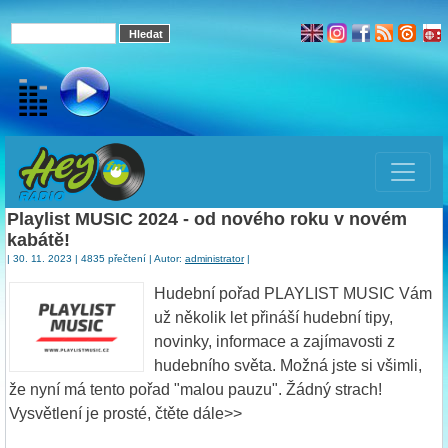
Playlist MUSIC 2024 - od nového roku v novém
kabátě!
| 30. 11. 2023 | 4835 přečtení | Autor:
administrator
|
Hudební pořad PLAYLIST MUSIC Vám
už několik let přináší hudební tipy,
novinky, informace a zajímavosti z
hudebního světa. Možná jste si všimli,
že nyní má tento pořad "malou pauzu". Žádný strach!
Vysvětlení je prosté, čtěte dále>>