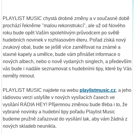
PLAYLIST MUSIC chystá drobné změny a v současné době
prochází řekněme "malou rekonstrukcí", ale už od Nového
roku bude opět Vaším spolehlivým průvodcem po světě
hudebních novinek v rozhlasovém éteru. Pořad získá nový
zvukový obal, bude se ještě více zaměřovat na známé a
slavné kapely a umělce, bude vám přinášet informace o
nových albech, nebo o nově vydaných singlech, a především
vás bude i nadále seznamovat s hudebními tipy, které by Vás
neměly minout.
PLAYLIST MUSIC najdete na webu
playlistmusic.cz
, a jeho
rádiovou verzi uslyšíte v nových vysílacích časech ve
vysílání RÁDIA HEY! Příjemnou změnou bude třeba i to, že
vybrané novinky a hudební tipy pořadu Playlist Music
budeme pružně zařazovat do vysílání tak, aby vám žádná z
nových skladeb neunikla.