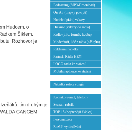
Podcasting (MP3-Download)
On-Air (mapky pokrytí)
Hudební přání, vzkazy
lem Hudcem, o
Diskuse (vzkazy do rádia)
 Radkem Šiklem,
Radio (info, formát, hudba)
butu. Rozhovor je
Moderátoři, lidé z rádia (náš tým)
Reklamní nabídka
Partneři Rádia HEY!
LOGO radia ke stažení
Mobilní aplikace ke stažení
Nabídka rotace songů
Kontakt (e-mail, telefon)
lzeňáků, tím druhým je
Seznam rubrik
ru s WALDA GANGEM
TOP 15 (nejčtenější články)
Personalizace
Rozšíř. vyhledávání