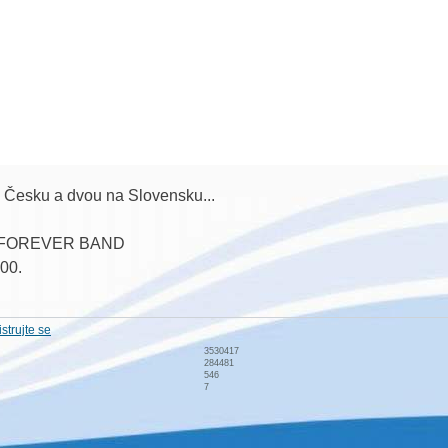
 v Česku a dvou na Slovensku...
S FOREVER BAND
:00.
strujte se
NG
3530417
7:00.
284481
546
7
lé ČR.