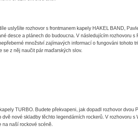
díle uslyšíte rozhovor s frontmanem kapely HAKEL BAND, Pav
ané desce a plánech do budoucna. V následujícím rozhovoru s
eberné množství zajímavých informací o fungováni tohoto tri
se z něj naučit pár maďarských slov.
 kapely TURBO. Budete překvapeni, jak dopadl rozhovor dvou P
o dvě nové skladby těchto legendárních rockerů. V rozhovo
je na naší rockové scéně.