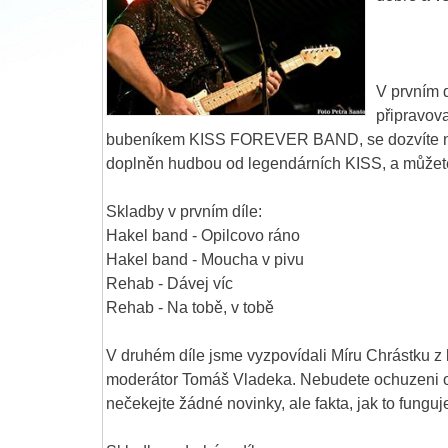
V prvním 
připravov
bubeníkem KISS FOREVER BAND, se dozvíte nepř
doplněn hudbou od legendárních KISS, a můžete 
Skladby v prvním díle:
Hakel band - Opilcovo ráno
Hakel band - Moucha v pivu
Rehab - Dávej víc
Rehab - Na tobě, v tobě
V druhém díle jsme vyzpovídali Míru Chrástku z
moderátor Tomáš Vladeka. Nebudete ochuzeni 
nečekejte žádné novinky, ale fakta, jak to fungu