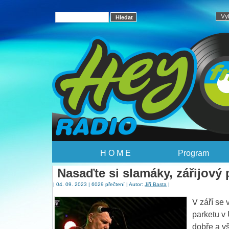
H O M E
Program
Nasaďte si slamáky, zářijový
| 04. 09. 2023 | 6029 přečtení | Autor:
Jiří Basta
|
V září se
parketu v 
dobře a vš