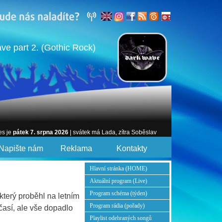
e part 2. (Gothic Rock)
es je
pátek 7. srpna 2026
| svátek má Lada, zítra Soběslav
Napište nám
Reklama
Kontakty
Hlavní stránka (HOME)
Aktuální program (Live)
Program schéma (týden)
terý proběhl na letním
Program rádia (pořady)
časí, ale vše dopadlo
Playlist odehraných songů