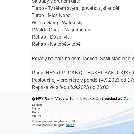
Skladby v druhém díle:
Turbo - Ty tělem svým i povahou jsi anděl
Turbo - Miss Nebe
Walda Gang - Walda sty
l Walda Gang - Na jednu noc
Rehab - Dávej víc
Rehab - Na tobě,v tobě
Pořady naladíš na osmi rádiích. Šesti stanicích
Rádio HEY (FM, DAB+) – HAKEL BAND, KIS
Poslouchej v premiéře v pondělí 4.9.2023 od 17
Repríza ve středu 6.9.2023 od 23:00.
HEY Radio Vás vítá, jste tu jako
neznámý posluchač
.
Zaregi
Rádio HEY (FM, DAB+) – TURBO, WALDA GA
Celkem
Poslouchej v premiéře v pondělí 18.9.2023 od 1
Srpen
Dnes
Repríza ve středu 20.9.2023 od 23:00.
Online
On-line posluchači play.cz:
34
Rádio HEY naladíš na mnoha frekvencích po ce
On-line posluchači graf:
play.cz