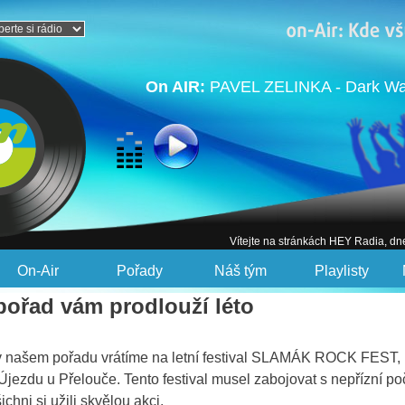
On AIR:
PAVEL ZELINKA - Dark Wav
Vítejte na stránkách HEY Radia, dn
On-Air
Pořady
Náš tým
Playlisty
 pořad vám prodlouží léto
 v našem pořadu vrátíme na letní festival SLAMÁK ROCK FEST, k
Újezdu u Přelouče. Tento festival musel zabojovat s nepřízní po
ichni si užili skvělou akci.