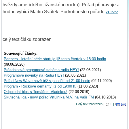
hvězdy amerického jižanského rocku). Pořad připravuje a
hudbu vybírá Martin Svátek. Podrobnosti o pořadu
zde>>
celý text čláku zobrazen
Související články:
Partners - letošní série startuje již tento čtvrtek v 18:00 hodin
(09.06.2026)
Prázdninové programové schéma radia HEY!
(22.06.2021)
Programové novinky na Radiu HEY!
(20.05.2021)
Pořad New Wave nově též v pondělí od 21:00 hodin
(02.11.2020)
Program - Rockové démanty již od 19:00 h.
(11.08.2020)
Odpolední blok s Tomášem Vladekou!
(22.08.2019)
Skutečná liga - nový pořad Vrtulníka M.V. na Vaší FM
(04.10.2013)
Celý text zobrazen |
6 |