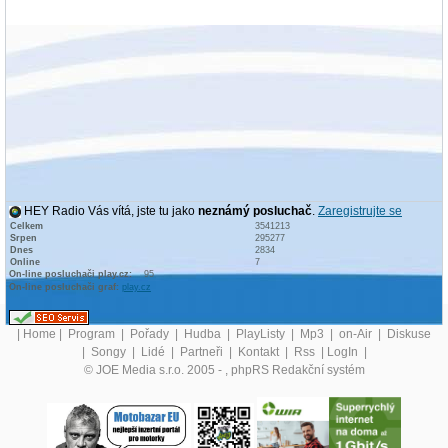
HEY Radio Vás vítá, jste tu jako
neznámý posluchač
.
Zaregistrujte se
Celkem
3541213
Srpen
295277
Dnes
2834
Online
7
On-line posluchači play.cz:
95
On-line posluchači graf:
play.cz
|
Home
|
Program
|
Pořady
|
Hudba
|
PlayListy
|
Mp3
|
on-Air
|
Diskuse
|
Songy
|
Lidé
|
Partneři
|
Kontakt
|
Rss
|
LogIn
|
© JOE Media s.r.o. 2005 -
, phpRS Redakční systém