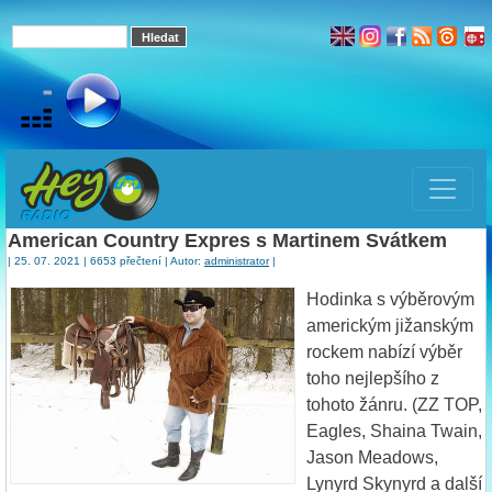
American Country Expres s Martinem Svátkem
| 25. 07. 2021 | 6653 přečtení | Autor:
administrator
|
Hodinka s výběrovým
americkým jižanským
rockem nabízí výběr
toho nejlepšího z
tohoto žánru. (ZZ TOP,
Eagles, Shaina Twain,
Jason Meadows,
Lynyrd Skynyrd a další