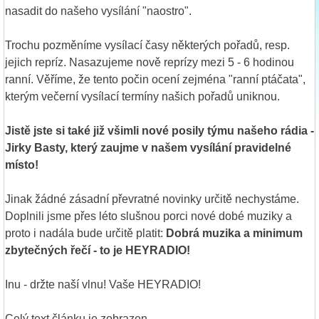
nasadit do našeho vysílání "naostro".
Trochu pozměníme vysílací časy některých pořadů, resp.
jejich repríz. Nasazujeme nově reprízy mezi 5 - 6 hodinou
ranní. Věříme, že tento počin ocení zejména "ranní ptáčata",
kterým večerní vysílací termíny našich pořadů uniknou.
Jistě jste si také již všimli nové posily týmu našeho rádia -
Jirky Basty, který zaujme v našem vysílání pravidelné
místo!
Jinak žádné zásadní převratné novinky určitě nechystáme.
Doplnili jsme přes léto slušnou porci nové dobé muziky a
proto i nadála bude určitě platit:
Dobrá muzika a minimum
zbytečných řečí - to je HEYRADIO!
Inu - držte naší vlnu! Vaše HEYRADIO!
Celý text článku je zobrazen