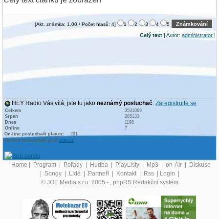
[Akt. známka: 1,00 / Počet hlasů: 4]
1
2
3
4
5
Celý text
| Autor:
administrator
|
HEY Radio Vás vítá, jste tu jako
neznámý posluchač
.
Zaregistrujte se
Celkem
3531069
Srpen
285133
Dnes
1198
Online
7
On-line posluchači play.cz:
291
On-line posluchači graf:
play.cz
|
Home
|
Program
|
Pořady
|
Hudba
|
PlayListy
|
Mp3
|
on-Air
|
Diskuse
|
Songy
|
Lidé
|
Partneři
|
Kontakt
|
Rss
|
LogIn
|
© JOE Media s.r.o. 2005 -
, phpRS Redakční systém