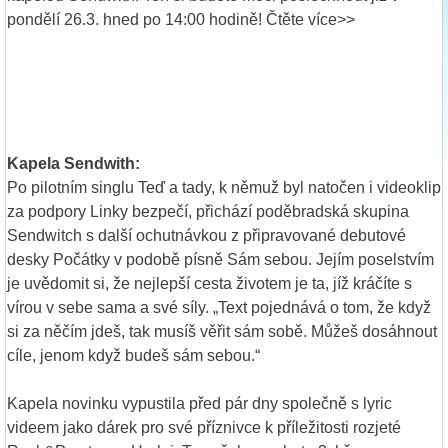
pondělí 26.3. hned po 14:00 hodině! Čtěte více>>
Kapela Sendwith:
Po pilotním singlu Teď a tady, k němuž byl natočen i videoklip
za podpory Linky bezpečí, přichází poděbradská skupina
Sendwitch s další ochutnávkou z připravované debutové
desky Počátky v podobě písně Sám sebou. Jejím poselstvím
je uvědomit si, že nejlepší cesta životem je ta, jíž kráčíte s
vírou v sebe sama a své síly. „Text pojednává o tom, že když
si za něčím jdeš, tak musíš věřit sám sobě. Můžeš dosáhnout
cíle, jenom když budeš sám sebou.“
Kapela novinku vypustila před pár dny společně s lyric
videem jako dárek pro své příznivce k příležitosti rozjeté