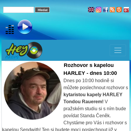
Rozhovor s kapelou HARLEY - poslouchejte dnes 13:30
Rozhovor s kapelou
HARLEY - dnes 10:00
Dnes po 10:00 hodině si
můžete poslechnout rozhovor s
kytaristou kapely HARLEY
Tondou Rauerem!
V
pražském studiu si s ním bude
povídat Standa Čeněk.
Chystáme pro Vás i rozhovor s
kapelou Sendwith! Ten si budete moci poslechnout již v