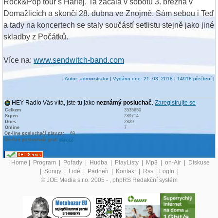
Rock&Pop tour s Harlej. Ta začala v sobotu 3. března v
Domažlicích a skončí 28. dubna ve Znojmě. Sám sebou i Teď
a tady na koncertech se staly součástí setlistu stejně jako jiné
skladby z Počátků.
Více na:
www.sendwitch-band.com
| Autor:
administrator
| Vydáno dne: 21. 03. 2018 | 14918 přečtení |
HEY Radio Vás vítá, jste tu jako
neznámý posluchač
.
Zaregistrujte se
Celkem
3535650
Srpen
289714
Dnes
2829
Online
7
On-line posluchači play.cz:
69
On-line posluchači graf:
play.cz
|
Home
|
Program
|
Pořady
|
Hudba
|
PlayListy
|
Mp3
|
on-Air
|
Diskuse
|
Songy
|
Lidé
|
Partneři
|
Kontakt
|
Rss
|
LogIn
|
© JOE Media s.r.o. 2005 -
, phpRS Redakční systém