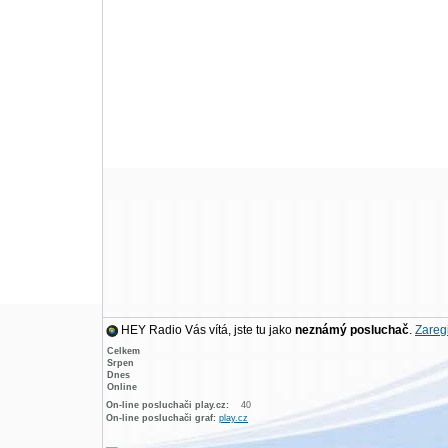
HEY Radio Vás vítá, jste tu jako
neznámý posluchač
.
Zaregi
Celkem
Srpen
Dnes
Online
On-line posluchači play.cz:
40
On-line posluchači graf:
play.cz