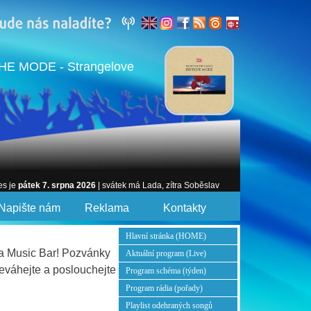
E MODE - Strangelove
es je
pátek 7. srpna 2026
| svátek má Lada, zítra Soběslav
Napište nám
Reklama
Kontakty
Hlavní stránka (HOME)
na Music Bar! Pozvánky
Aktuální program (Live)
Neváhejte a poslouchejte
Program schéma (týden)
Program rádia (pořady)
Playlist odehraných songů