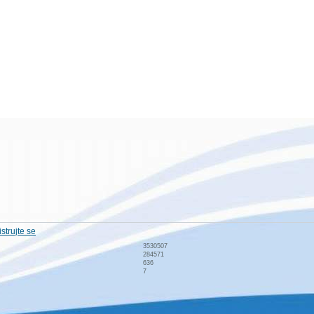
strujte se
3530507
284571
636
7