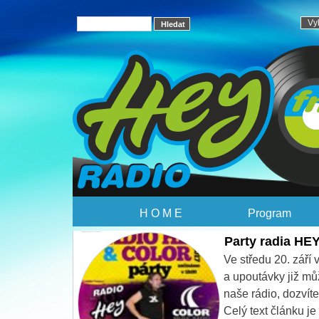
H O M E
Program
Party radia HEY a COLOR v Lucerna baru 20.9.
Party radia HE
Ve středu 20. zář
a upoutávky již mů
naše rádio, dozvíte
Celý text článku j