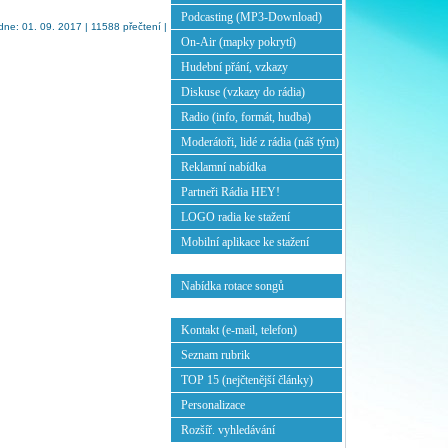
Podcasting (MP3-Download)
ne: 01. 09. 2017 | 11588 přečtení |
On-Air (mapky pokrytí)
Hudební přání, vzkazy
Diskuse (vzkazy do rádia)
Radio (info, formát, hudba)
Moderátoři, lidé z rádia (náš tým)
Reklamní nabídka
Partneři Rádia HEY!
LOGO radia ke stažení
Mobilní aplikace ke stažení
Nabídka rotace songů
Kontakt (e-mail, telefon)
Seznam rubrik
TOP 15 (nejčtenější články)
Personalizace
Rozšíř. vyhledávání