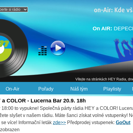
On AIR:
DEPECH
Vítejte na stránkách HEY Radia, dn
On-Air
Pořady
Náš tým
Playlisty
Y a COLOR - Lucerna Bar 20.9. 18h
í v 18:00 to vypukne! Společná párty rádia HEY a COLOR! Luce
žete slyšet v našem rádiu. Máte šanci získat volné vstupenky! 
 se více! Informační leták
zde>>
Předprodej vstupenek:
GoOut
e zobrazen