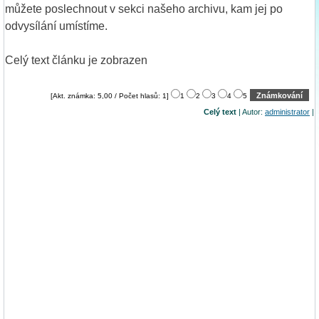
můžete poslechnout v sekci našeho archivu, kam jej po
odvysílání umístíme.
Celý text článku je zobrazen
[Akt. známka: 5,00 / Počet hlasů: 1]
1
2
3
4
5
Celý text
| Autor:
administrator
|