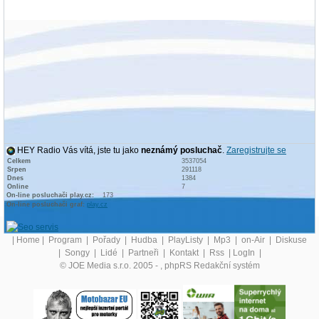
HEY Radio Vás vítá, jste tu jako
neznámý posluchač
.
Zaregistrujte se
Celkem
3537054
Srpen
291118
Dnes
1384
Online
7
On-line posluchači play.cz:
173
On-line posluchači graf:
play.cz
|
Home
|
Program
|
Pořady
|
Hudba
|
PlayListy
|
Mp3
|
on-Air
|
Diskuse
|
Songy
|
Lidé
|
Partneři
|
Kontakt
|
Rss
|
LogIn
|
© JOE Media s.r.o. 2005 -
, phpRS Redakční systém