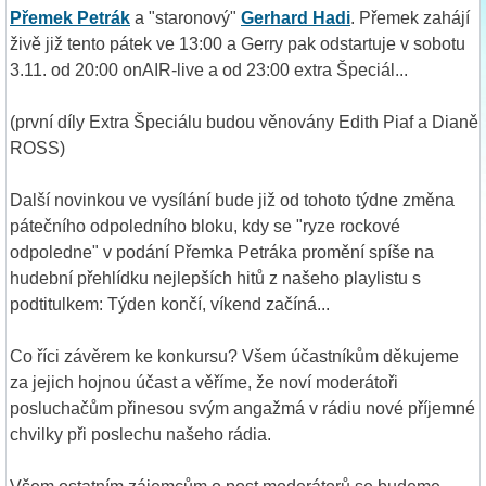
Přemek Petrák
a "staronový"
Gerhard Hadi
. Přemek zahájí
živě již tento pátek ve 13:00 a Gerry pak odstartuje v sobotu
3.11. od 20:00 onAIR-live a od 23:00 extra Špeciál...
(první díly Extra Špeciálu budou věnovány Edith Piaf a Dianě
ROSS)
Další novinkou ve vysílání bude již od tohoto týdne změna
pátečního odpoledního bloku, kdy se "ryze rockové
odpoledne" v podání Přemka Petráka promění spíše na
hudební přehlídku nejlepších hitů z našeho playlistu s
podtitulkem: Týden končí, víkend začíná...
Co říci závěrem ke konkursu? Všem účastníkům děkujeme
za jejich hojnou účast a věříme, že noví moderátoři
posluchačům přinesou svým angažmá v rádiu nové příjemné
chvilky při poslechu našeho rádia.