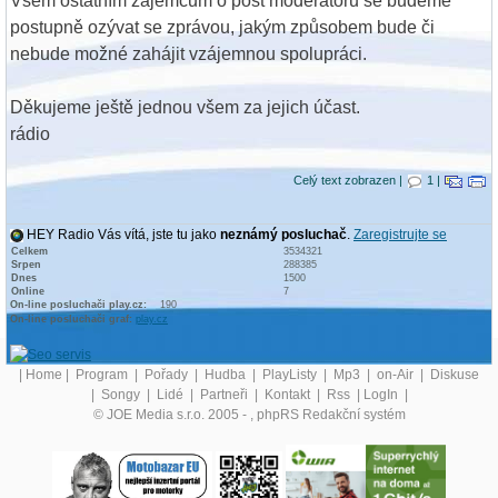
Všem ostatním zájemcům o post moderátorů se budeme
postupně ozývat se zprávou, jakým způsobem bude či
nebude možné zahájit vzájemnou spolupráci.
Děkujeme ještě jednou všem za jejich účast.
rádio
Celý text zobrazen |
1 |
HEY Radio Vás vítá, jste tu jako
neznámý posluchač
.
Zaregistrujte se
Celkem
3534321
Srpen
288385
Dnes
1500
Online
7
On-line posluchači play.cz:
190
On-line posluchači graf:
play.cz
|
Home
|
Program
|
Pořady
|
Hudba
|
PlayListy
|
Mp3
|
on-Air
|
Diskuse
|
Songy
|
Lidé
|
Partneři
|
Kontakt
|
Rss
|
LogIn
|
© JOE Media s.r.o. 2005 -
, phpRS Redakční systém