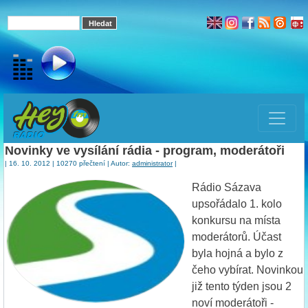
Novinky ve vysílání rádia - program, moderátoři
| 16. 10. 2012 | 10270 přečtení | Autor:
administrator
|
Rádio Sázava
upsořádalo 1. kolo
konkursu na místa
moderátorů. Účast
byla hojná a bylo z
čeho vybírat. Novinkou
již tento týden jsou 2
noví moderátoři -